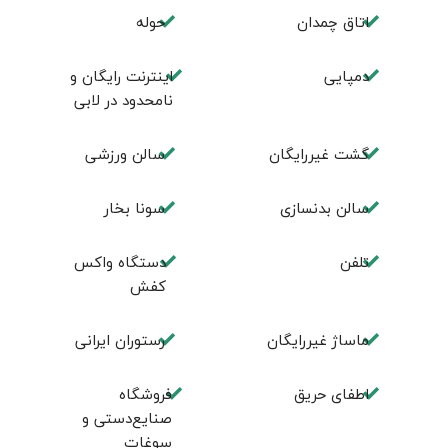
اتاق چمدان
حوله
دمپایی
اینترنت رایگان و
نامحدود در لابی
گشت غیررایگان
سالن ورزشی
سالن بدنسازی
سونا بخار
تلفن
دستگاه واکس
کفش
ماساژ غیررایگان
رستوران ایرانی
اطفای حریق
فروشگاه
صنایع‌دستی و
سوغات