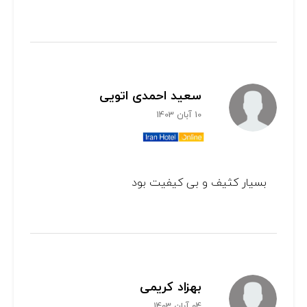
سعید احمدی اتویی
10 آبان 1403
بسیار کثیف و بی کیفیت بود
بهزاد کریمی
04 آبان 1403