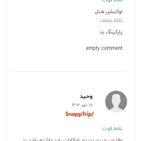
لوکیشن هتل
نقاط ضعف:
پارکینگ بد.
empty comment
وحید
18 مهر 1403
نقاط قوت:
والا من چیزی ندیدم ،امکانات باید داشته باشد بد