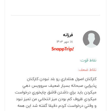
فرزانه
18 مهر 1403
نقاط قوت:
نقاط ضعف:
كاركنان اصول هتلداري رو بلد نبودن كاركنان
ِپذيرايي صبحانه بسيار ضعيف سروويس دهي
ميكردن بايد براي داشتن قاشق چايخوري درخواست
ميكردي ظروف كم بودن ميز انتخابي من تميز نبود
و وقتي درخواست كردم دقيقا گفته شد اين همه