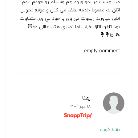
ميز هست در بدو ورود هم وسايلم رو خودم بردم
اتاق ك معمولا خدمه لطف مى كنن و موقع تحويل
اتاق مياورند ريموت تى وى با خود تي وى متفاوت
بود تلفن اتاق خراب اما تميزي هتل عاالي 🙏🏻
🙏🏻💐💐
empty comment
رعنا
18 مهر 1403
نقاط قوت: