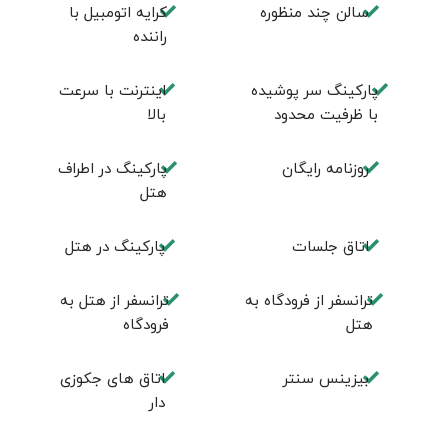
سالن چند منظوره
کرایه اتومبیل با
راننده
پارکینگ سر پوشیده
اینترنت با سرعت
با ظرفیت محدود
بالا
روزنامه رایگان
پارکینگ در اطراف
هتل
اتاق جلسات
پارکینگ در هتل
ترانسفر از فرودگاه به
ترانسفر از هتل به
هتل
فرودگاه
بیزینس سنتر
اتاق های جکوزی
دار