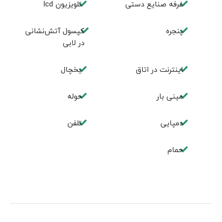
غرفه صنایع دستی
تلویزیون lcd
پنجره
کپسول آتش‌نشانی
در لابی
اینترنت در اتاق
یخچال
مینی بار
حوله
دمپایی
تلفن
حمام