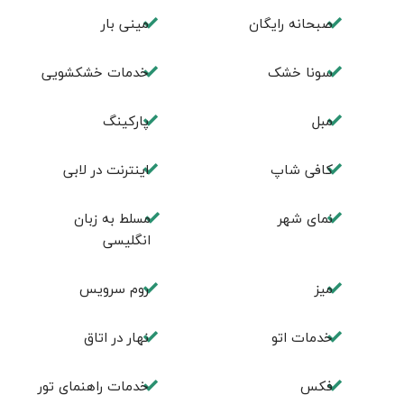
صبحانه رایگان
مینی بار
سونا خشک
خدمات خشکشویی
مبل
پاركينگ
كافی شاپ
اينترنت در لابی
نمای شهر
مسلط به زبان
انگليسی
ميز
روم سرويس
خدمات اتو
نهار در اتاق
فكس
خدمات راهنمای تور