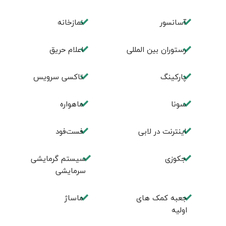
آسانسور
نمازخانه
رستوران بین المللی
اعلام حریق
پارکینگ
تاکسی سرویس
سونا
ماهواره
اینترنت در لابی
فست‌فود
جکوزی
سیستم گرمایشی
سرمایشی
جعبه کمک های
ماساژ
اولیه