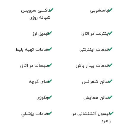
لباسشویی
تاکسی سرویس
شبانه روزی
اينترنت در اتاق
تبديل ارز
خدمات اینترنتی
خدمات تهيه بليط
خدمات بیدار باش
صبحانه در اتاق
سالن كنفرانس
نمای کوچه
سالن همايش
جكوزی
کپسول آتشنشانی در
خدمات پزشكي
راهرو