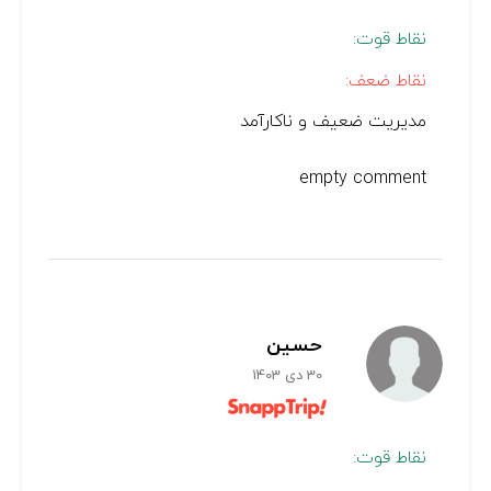
نقاط قوت:
نقاط ضعف:
مدیریت ضعیف و ناکارآمد
empty comment
حسین
30 دی 1403
نقاط قوت: