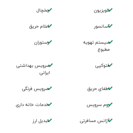
تلویزیون
یخچال
آسانسور
اعلام حریق
سیستم تهویه
رستوران
مطبوع
فتوکپی
سرویس بهداشتی
ایرانی
اطفای حریق
سرویس فرنگی
روم سرويس
خدمات خانه داری
آژانس مسافرتی
تبديل ارز