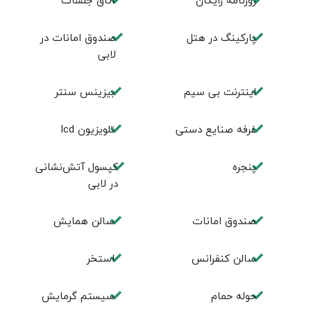
روزنامه رایگان
اتاق جلسات
پارکینگ در هتل
صندوق امانات در
لابی
اینترنت بی سیم
بیزینس سنتر
غرفه صنایع دستی
تلویزیون lcd
پنجره
کپسول آتش‌نشانی
در لابی
صندوق امانات
سالن همايش
سالن كنفرانس
استخر
حوله حمام
سیستم گرمایش