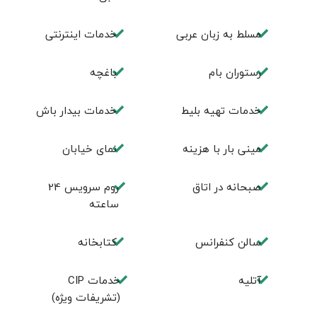
مسلط به زبان عربی
خدمات اینترنتی
رستوران بام
باغچه
خدمات تهيه بليط
خدمات بیدار باش
مینی بار با هزینه
نمای خیابان
صبحانه در اتاق
روم سرويس 24
ساعته
سالن كنفرانس
كتابخانه
آتلیه
خدمات CIP
(تشریفات ویژه)