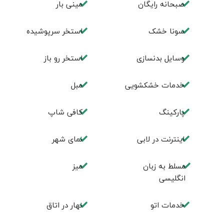
صبحانه رایگان
مینی بار
سونا خشک
استخر سرپوشیده
وسایل بدنسازی
استخر رو باز
خدمات خشکشویی
مبل
پاركينگ
كافی شاپ
اينترنت در لابی
نمای شهر
مسلط به زبان
ميز
انگليسی
خدمات اتو
نهار در اتاق