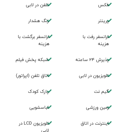
فكس
تلفن در لابی
پرینتر
زنگ هشدار
ترانسفر رفت با
ترانسفر برگشت با
هزینه
هزینه
پذیرش 24 ساعته
شبکه پخش فیلم
تلویزیون در لابی
اتاق تلفن (اپراتور)
گیم نت
پارک کودک
زمین ورزشی
لباسشویی
اينترنت در اتاق
تلويزيون LCD در
لابی