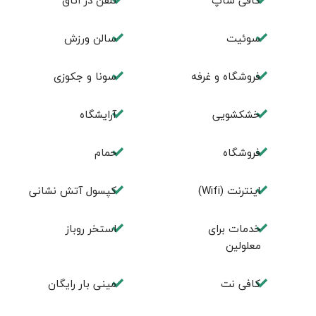
کافی شاپ
تلفن در اتاق
سوئیت
سالن ورزش
فروشگاه و غرفه
سونا و جکوزی
خشکشویی
آرایشگاه
فروشگاه
حمام
اينترنت (Wifi)
کپسول آتش نشانی
خدمات برای
استخر روباز
معلولین
کافی نت
مینی بار رایگان