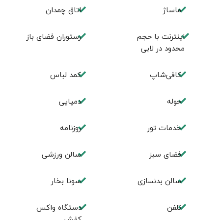
ماساژ
اتاق چمدان
اینترنت با حجم
رستوران فضای باز
محدود در لابی
کافی‌شاپ
کمد لباس
حوله
دمپایی
خدمات تور
روزنامه
فضای سبز
سالن ورزشی
سالن بدنسازی
سونا بخار
تلفن
دستگاه واکس
کفش