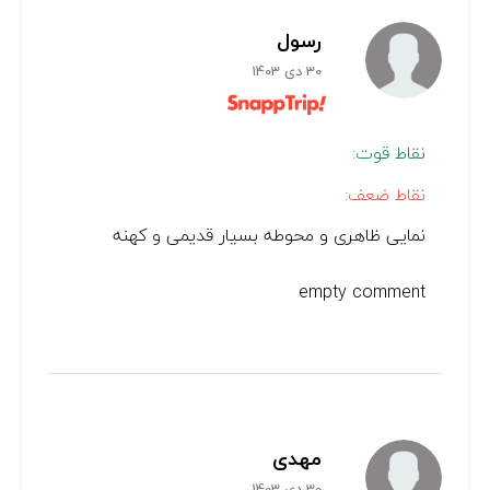
رسول
30 دی 1403
نقاط قوت:
نقاط ضعف:
نمایی ظاهری و محوطه بسیار قدیمی و کهنه
empty comment
مهدى
30 دی 1403