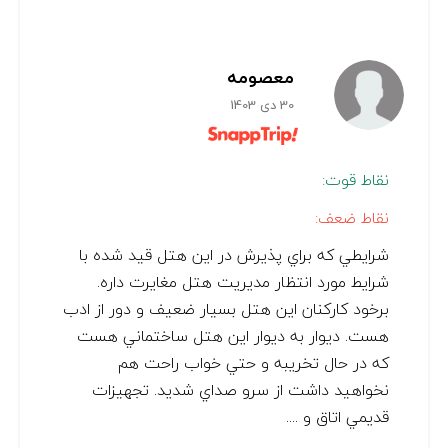
معصومه
30 دی 1403
نقاط قوت:
نقاط ضعف:
شرايطي كه براي پذيرش در اين هتل قيد شده با
شرايط مورد انتظار مديريت هتل مغايرت داره.
برخود كاركنان اين هتل بسيار ضعيف و دور از ادب
هست. ديوار به ديوار اين هتل ساختماني هست
كه در حال تخريبه و حتي خواب راحت هم
نخواهيد داشت از سرو صداي شديد. تجهيزات
قديمي اتاق و ....