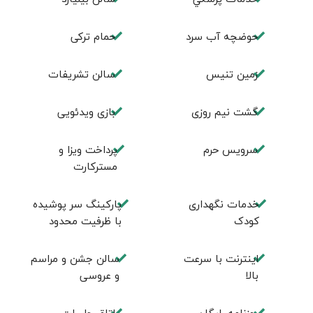
حوضچه آب سرد
حمام تركی
زمين تنيس
سالن تشريفات
گشت نیم روزی
بازی ویدئویی
سرویس حرم
پرداخت ویزا و
مسترکارت
خدمات نگهداری
پارکینگ سر پوشیده
کودک
با ظرفیت محدود
اینترنت با سرعت
سالن جشن و مراسم
بالا
و عروسی