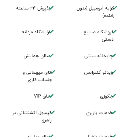
کرایه اتومبیل (بدون
پذيرش 24 ساعته
راننده)
فروشگاه صنايع
آرايشگاه مردانه
دستی
چايخانه سنتی
سالن همايش
ويدئو كنفرانس
اتاق ميهمانی و
جلسات كاری
جكوزی
اتاق VIP
خدمات باربري
کپسول آتشنشانی در
راهرو
خدمات پزشكي
سالن بيليارد