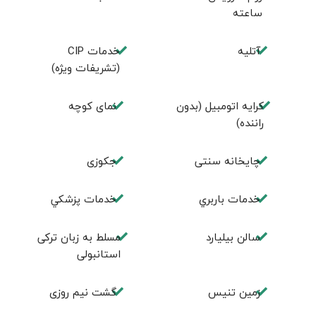
ساعته
آتلیه
خدمات CIP
(تشریفات ویژه)
کرایه اتومبیل (بدون
نمای کوچه
راننده)
چايخانه سنتی
جكوزی
خدمات باربري
خدمات پزشكي
سالن بيليارد
مسلط به زبان ترکی
استانبولی
زمين تنيس
گشت نیم روزی