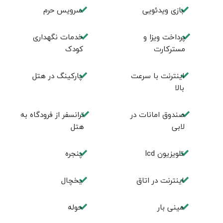
بازی ویدئویی
سرویس حرم
پرداخت ویزا و
خدمات نگهداری
مسترکارت
کودک
اینترنت با سرعت
پارکینگ در هتل
بالا
صندوق امانات در
ترانسفر از فرودگاه به
لابی
هتل
تلویزیون lcd
پنجره
اینترنت در اتاق
یخچال
مینی بار
حوله