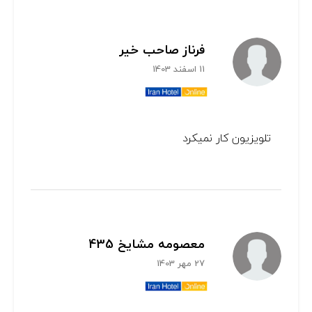
فرناز صاحب خیر
11 اسفند 1403
تلویزیون کار نمیکرد
معصومه مشایخ 435
27 مهر 1403