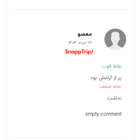
معصو
22 خرداد 1404
نقاط قوت:
پر از آرامش بود
نقاط ضعف:
نداشت
empty comment