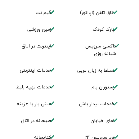
اتاق تلفن (اپراتور)
گیم نت
پارک کودک
زمین ورزشی
تاکسی سرویس
اينترنت در اتاق
شبانه روزی
مسلط به زبان عربی
خدمات اینترنتی
رستوران بام
خدمات تهيه بليط
خدمات بیدار باش
مینی بار با هزینه
نمای خیابان
صبحانه در اتاق
روم سرويس 24
كتابخانه