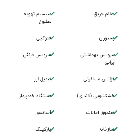
اعلام حریق
سیستم تهویه
مطبوع
رستوران
فتوکپی
سرویس بهداشتی
سرویس فرنگی
ایرانی
آژانس مسافرتی
تبديل ارز
خشکشویی (لاندری)
دستگاه خودپرداز
صندوق امانات
آسانسور
نمازخانه
پارکینگ