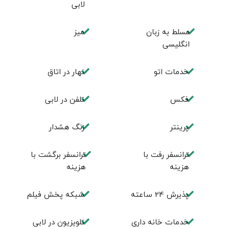
لابی
مسلط به زبان
ميز
انگليسی
خدمات اتو
نهار در اتاق
فكس
تلفن در لابی
پرینتر
زنگ هشدار
ترانسفر رفت با
ترانسفر برگشت با
هزینه
هزینه
پذیرش 24 ساعته
شبکه پخش فیلم
خدمات خانه داری
تلویزیون در لابی