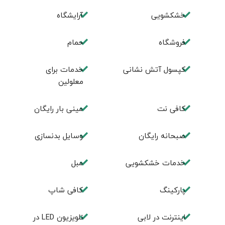
خشکشویی
آرایشگاه
فروشگاه
حمام
کپسول آتش نشانی
خدمات برای
معلولین
کافی نت
مینی بار رایگان
صبحانه رایگان
وسایل بدنسازی
خدمات خشکشویی
مبل
پاركينگ
كافی شاپ
اينترنت در لابی
تلويزيون LED در