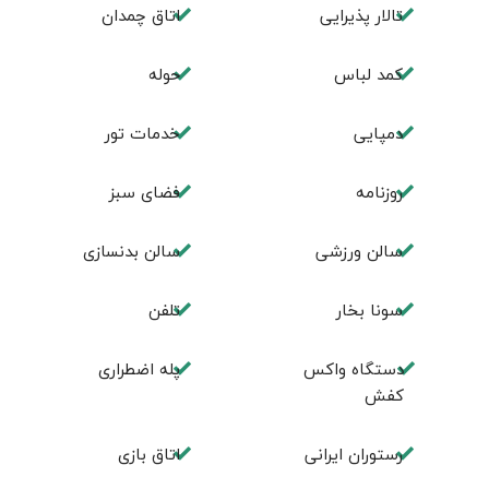
تالار پذیرایی
اتاق چمدان
کمد لباس
حوله
دمپایی
خدمات تور
روزنامه
فضای سبز
سالن ورزشی
سالن بدنسازی
سونا بخار
تلفن
دستگاه واکس
پله اضطراری
کفش
رستوران ایرانی
اتاق بازی