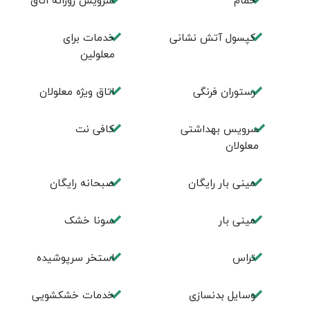
حمام
سرویس روزانه اتاق
کپسول آتش نشانی
خدمات برای
معلولین
رستوران فرنگی
اتاق ویژه معلولان
سرویس بهداشتی
کافی نت
معلولان
مینی بار رایگان
صبحانه رایگان
مینی بار
سونا خشک
تراس
استخر سرپوشیده
وسایل بدنسازی
خدمات خشکشویی