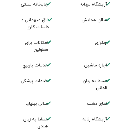
آرايشگاه مردانه
چايخانه سنتی
سالن همايش
اتاق ميهمانی و
جلسات كاری
جكوزی
امكانات برای
معلولين
اجاره ماشين
خدمات باربري
مسلط به زبان
خدمات پزشكي
آلمانی
نمای دشت
سالن بيليارد
آرايشگاه زنانه
مسلط به زبان
هندی