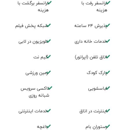
ترانسفر رفت با
ترانسفر برگشت با
هزینه
هزینه
پذیرش 24 ساعته
شبکه پخش فیلم
خدمات خانه داری
تلویزیون در لابی
اتاق تلفن (اپراتور)
گیم نت
پارک کودک
زمین ورزشی
لباسشویی
تاکسی سرویس
شبانه روزی
اينترنت در اتاق
خدمات اینترنتی
رستوران بام
باغچه