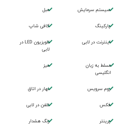
سیستم سرمایش
مبل
پاركينگ
كافی شاپ
اينترنت در لابی
تلويزيون LED در
لابی
مسلط به زبان
ميز
انگليسی
روم سرويس
نهار در اتاق
فكس
تلفن در لابی
پرینتر
زنگ هشدار