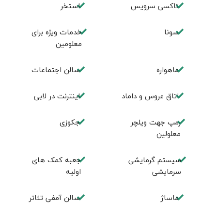
تاکسی سرویس
استخر
سونا
خدمات ویژه برای
معلومین
ماهواره
سالن اجتماعات
اتاق عروس و داماد
اینترنت در لابی
رمپ جهت ویلچر
جکوزی
معلولین
سیستم گرمایشی
جعبه کمک های
سرمایشی
اولیه
ماساژ
سالن آمفی تئاتر