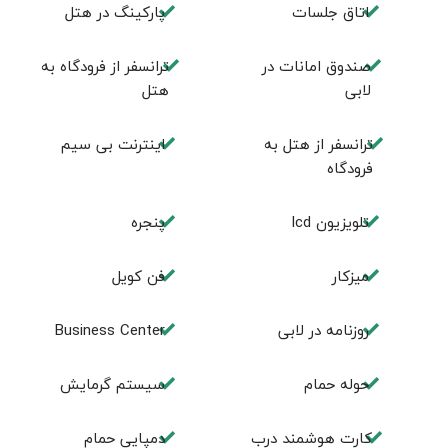
اتاق جلسات
پارکینگ در هتل
صندوق امانات در
ترانسفر از فرودگاه به
لابی
هتل
ترانسفر از هتل به
اینترنت بی سیم
فرودگاه
تلویزیون lcd
پنجره
میزکار
فن کویل
روزنامه در لابی
Business Center
حوله حمام
سیستم گرمایش
کارت هوشمند درب
دمپایی حمام