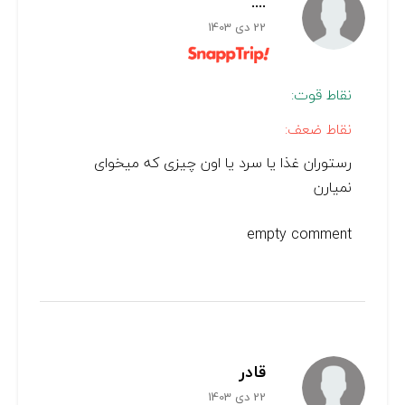
....
22 دی 1403
نقاط قوت:
نقاط ضعف:
رستوران غذا یا سرد یا اون چیزی که میخوای
نمیارن
empty comment
قادر
22 دی 1403