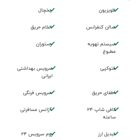
تلویزیون
یخچال
سالن کنفرانس
اعلام حریق
سیستم تهویه
رستوران
مطبوع
فتوکپی
سرویس بهداشتی
ایرانی
اطفای حریق
سرویس فرنگی
کافی شاپ 24
آژانس مسافرتی
ساعته
تبديل ارز
روم سرويس 24