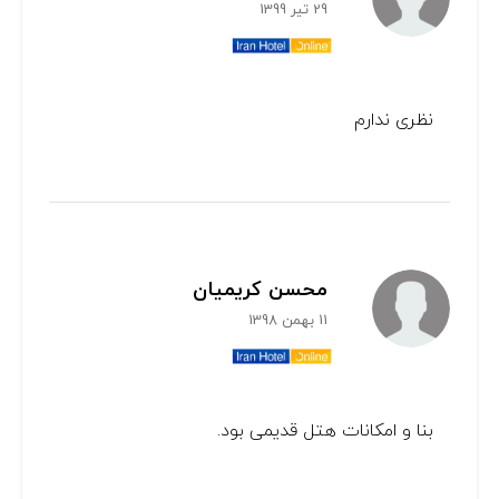
29 تیر 1399
نظری ندارم
محسن کریمیان
11 بهمن 1398
بنا و امکانات هتل قدیمی بود.