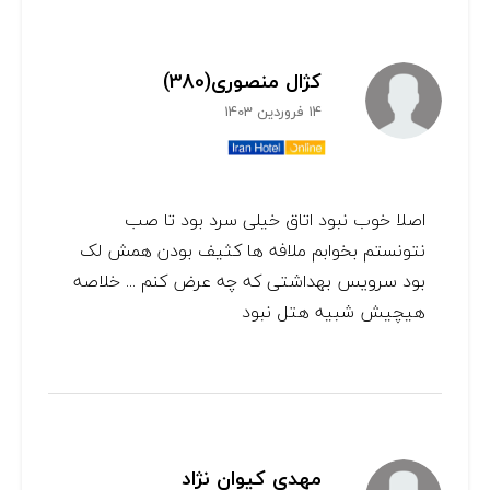
کژال منصوری(380)
14 فروردین 1403
اصلا خوب نبود اتاق خیلی سرد بود تا صب
نتونستم بخوابم ملافه ها کثیف بودن همش لک
بود سرویس بهداشتی که چه عرض کنم ... خلاصه
هیچیش شبیه هتل نبود
مهدی کیوان نژاد