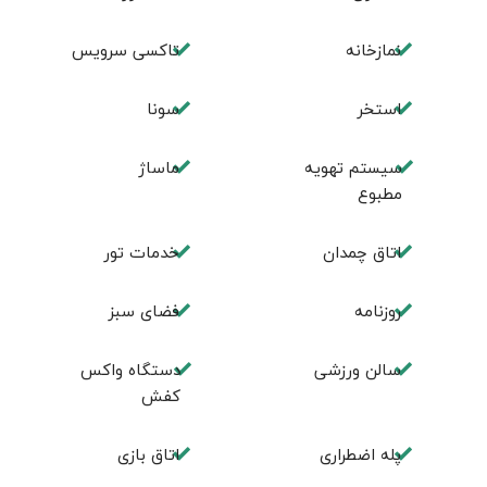
نمازخانه
تاکسی سرویس
استخر
سونا
سیستم تهویه
ماساژ
مطبوع
اتاق چمدان
خدمات تور
روزنامه
فضای سبز
سالن ورزشی
دستگاه واکس
کفش
پله اضطراری
اتاق بازی