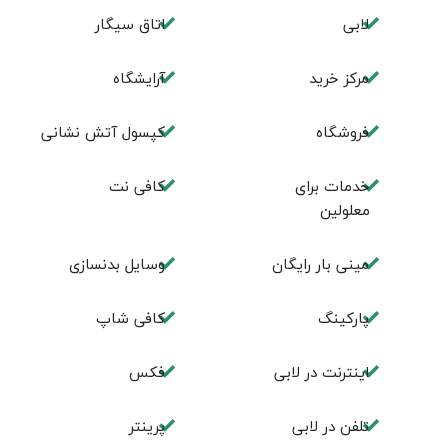
لابی
اتاق سیگار
مرکز خرید
آرایشگاه
فروشگاه
کپسول آتش نشانی
خدمات برای
کافی نت
معلولین
مینی بار رایگان
وسایل بدنسازی
پاركينگ
كافی شاپ
اينترنت در لابی
فكس
تلفن در لابی
پرینتر