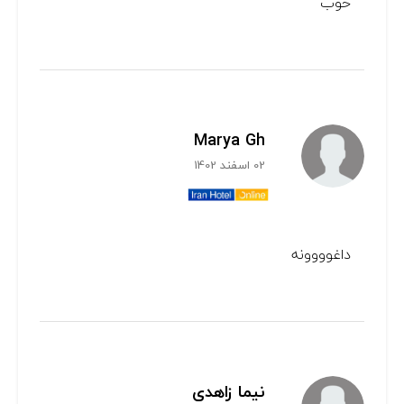
خوب
Marya Gh
02 اسفند 1402
داغوووونه
نیما زاهدی