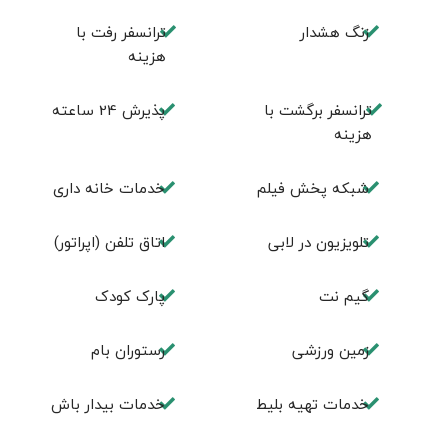
زنگ هشدار
ترانسفر رفت با
هزینه
ترانسفر برگشت با
پذیرش 24 ساعته
هزینه
شبکه پخش فیلم
خدمات خانه داری
تلویزیون در لابی
اتاق تلفن (اپراتور)
گیم نت
پارک کودک
زمین ورزشی
رستوران بام
خدمات تهيه بليط
خدمات بیدار باش