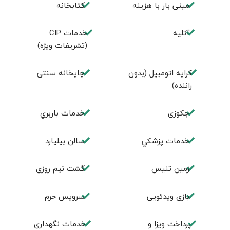
مینی بار با هزینه
كتابخانه
آتلیه
خدمات CIP
(تشریفات ویژه)
کرایه اتومبیل (بدون
چايخانه سنتی
راننده)
جكوزی
خدمات باربري
خدمات پزشكي
سالن بيليارد
زمين تنيس
گشت نیم روزی
بازی ویدئویی
سرویس حرم
پرداخت ویزا و
خدمات نگهداری