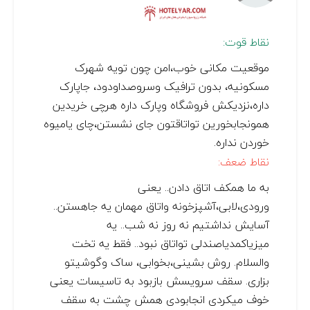
نقاط قوت:
موقعیت مکانی خوب،امن چون تویه شهرک
مسکونیه، بدون ترافیک وسروصداودود، جاپارک
داره،نزدیکش فروشگاه وپارک داره هرچی خریدین
همونجابخورین تواتاقتون جای نشستن،چای یامیوه
خوردن نداره.
نقاط ضعف:
به ما همکف اتاق دادن.. یعنی
ورودی،لابی،آشپزخونه واتاق مهمان یه جاهستن..
آسایش نداشتیم نه روز نه شب.. یه
میزیاکمدیاصندلی تواتاق نبود.. فقط یه تخت
والسلام. روش بشینی،بخوابی، ساک وگوشیتو
بزاری. سقف سرویسش بازبود به تاسیسات یعنی
خوف میکردی انجابودی همش چشت به سقف