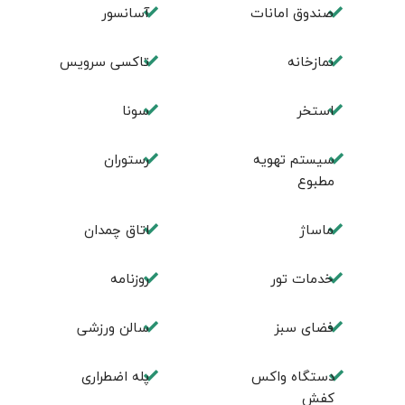
صندوق امانات
آسانسور
نمازخانه
تاکسی سرویس
استخر
سونا
سیستم تهویه
رستوران
مطبوع
ماساژ
اتاق چمدان
خدمات تور
روزنامه
فضای سبز
سالن ورزشی
دستگاه واکس
پله اضطراری
کفش