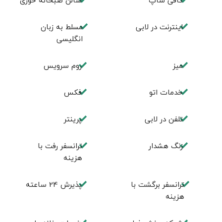
كافی شاپ
سالن صبحانه خوری
اينترنت در لابی
مسلط به زبان
انگليسی
ميز
روم سرويس
خدمات اتو
فكس
تلفن در لابی
پرینتر
زنگ هشدار
ترانسفر رفت با
هزینه
ترانسفر برگشت با
پذیرش 24 ساعته
هزینه