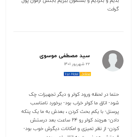
بدیم و بگردیم و بستمون ببریم بابتش ازمون پول
گرفت
سید مصطفی موسوی
22 شهریور 1401
حتما در لحظه ورود کولر و دیگر تجهیزات چک
شود- اتاق ما کولر خراب بود- برخورد نامناسب
پرسنل- با یکم بحث کردن ، بعدش به ما یک پنکه
دادن- هرچند کولر رو 24 ساعت بعد درستش
کردن- از نظر تمیزی و امکانات دیگرش خوب بود-