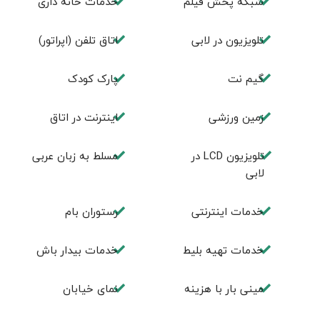
شبکه پخش فیلم
خدمات خانه داری
تلویزیون در لابی
اتاق تلفن (اپراتور)
گیم نت
پارک کودک
زمین ورزشی
اينترنت در اتاق
تلويزيون LCD در
مسلط به زبان عربی
لابی
خدمات اینترنتی
رستوران بام
خدمات تهيه بليط
خدمات بیدار باش
مینی بار با هزینه
نمای خیابان