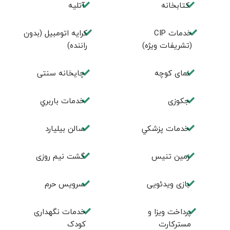
كتابخانه
آتلیه
خدمات CIP
کرایه اتومبیل (بدون
(تشریفات ویژه)
راننده)
نمای کوچه
چايخانه سنتی
جكوزی
خدمات باربري
خدمات پزشكي
سالن بيليارد
زمين تنيس
گشت نیم روزی
بازی ویدئویی
سرویس حرم
پرداخت ویزا و
خدمات نگهداری
مسترکارت
کودک