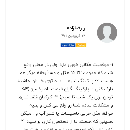
ر رضازاده
02 فروردین 1401
۱- موقعیت مکانی خوبی داره. ولی در محلی واقع
شده که حدود ۱۰ تا ۱۵ هتل و مسافرخانه دیگر هم
هست. ۲- پارکینگ نداره. یا باید توی خیابان حاشیه
پارک کنی یا پارکینگ گران قیمت ناصرخسرو (۵۴
تومن برای یک شب تا صبح) ۳- کارکنان فقط نیازها
و مشکلات ساده شما رو رفع می کنن و بقیه
مواقع، مثل خرابی تاسیسات یا شیر آب و... میگن
همینی که هست. ما از دستمون کاری بر نمیاد. ۴-
کف اتاق، دکوراسیون جدید و ملافه و بالشت ها