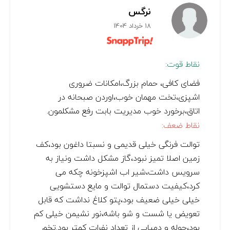
نرگس
18 خرداد 1404
نقاط قوت:
فضای کافی، حمام بزرگ،امکانات ضروری
اشپزی،تخت مهمان خوب،اوردن صبحانه در
اتاق،برخورد خوب مدیریت بابت رفع مشکلمون.
نقاط ضعف:
توالت فرنگی خیلی قدیمی و نسبتا داغون بود،کف
زمین اصلا تمیز نبود،گاز مشکل داشت و‌نیاز به
سرویس داشت،شیر اب اشپزخونه چکه می
کرد،کیفیت دستمال توالت و مایع دستشویی
خیلی خیلی ضعیف بود،پتو کلاغ نداشت که قابل
تعویض یا شست و شو باشه،نور نشیمن خیلی کم
بود،حوله و دمپایی از تعداد نفرات کمتر بود.تخم