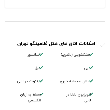
امکانات اتاق های هتل فلامینگو تهران
خشکشویی (لاندری)
آسانسور
لابی
مبل
سالن صبحانه خوری
اينترنت در لابی
تلويزيون LED در
مسلط به زبان
لابی
انگليسی