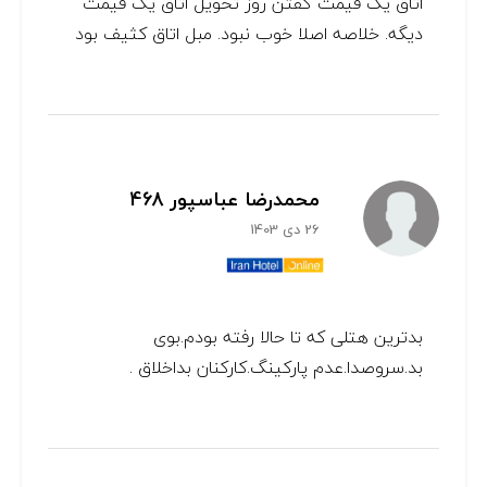
اتاق یک قیمت گفتن روز تحویل اتاق یک قیمت
دیگه. خلاصه اصلا خوب نبود. مبل اتاق کثیف بود
محمدرضا عباسپور 468
26 دی 1403
بدترین هتلی که تا حالا رفته بودم.بوی
بد.سروصدا.عدم پارکینگ.کارکنان بداخلاق .