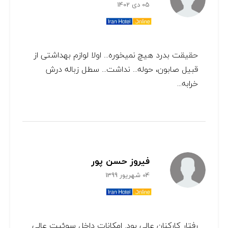
05 دی 1402
حقیقت بدرد هیچ نمیخوره... اولا لوازم بهداشتی از
قبیل صابون، حوله... نداشت... سطل زباله درش
خرابه...
فیروز حسن پور
04 شهریور 1399
رفتار کارکنان عالی بود. امکانات داخل سوئیت عالی