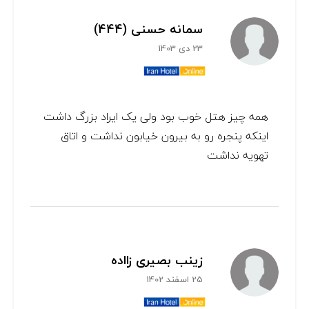
سمانه حسنی (444)
23 دی 1403
همه چیز هتل خوب بود ولی یک ایراد بزرگ داشت
اینکه پنجره رو به بیرون خیابون نداشت و اتاق
تهویه نداشت
زینب بصیری زااده
25 اسفند 1402