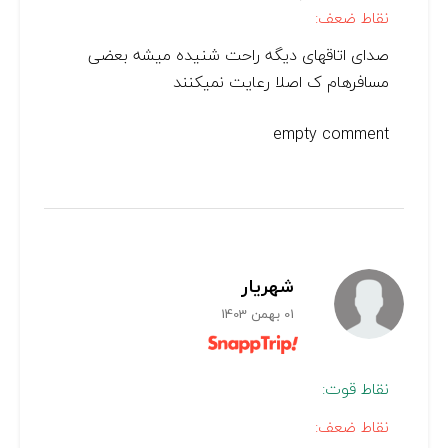
نقاط ضعف:
صدای اتاقهای دیگه راحت شنیده میشه بعضی
مسافرهام ک اصلا رعایت نمیکنند
empty comment
شهريار
01 بهمن 1403
نقاط قوت:
نقاط ضعف: