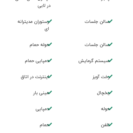
در لابی
سالن جلسات
رستوران مدیترانه
ای
سالن جلسات
حوله حمام
سیستم گرمایش
دمپایی حمام
رخت آویز
اینترنت در اتاق
یخچال
مینی بار
حوله
دمپایی
تلفن
حمام