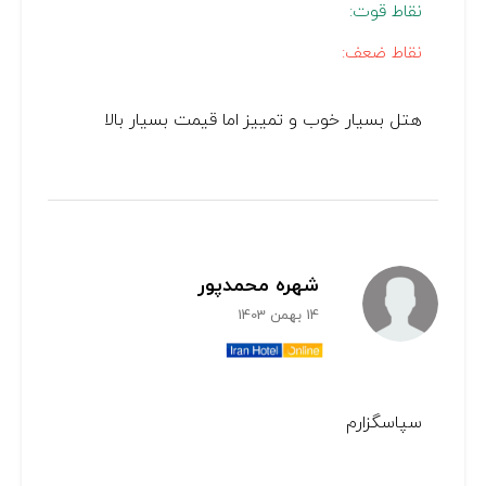
نقاط قوت:
نقاط ضعف:
هتل بسیار خوب و تمییز اما قیمت بسیار بالا
شهره محمدپور
14 بهمن 1403
سپاسگزارم