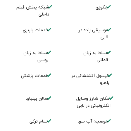
جكوزی
شبكه پخش فيلم
داخلی
موسيقی زنده در
خدمات باربري
لابی
مسلط به زبان
مسلط به زبان
آلمانی
روسی
کپسول آتشنشانی در
خدمات پزشكي
راهرو
امكان شارژ وسايل
سالن بيليارد
الكترونيكی در لابی
حوضچه آب سرد
حمام تركی