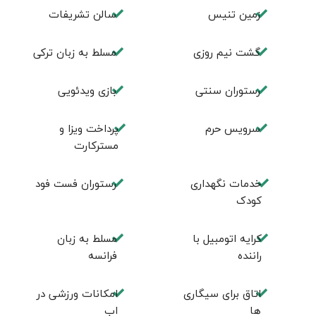
زمين تنيس
سالن تشريفات
گشت نیم روزی
مسلط به زبان ترکی
رستوران سنتی
بازی ویدئویی
سرویس حرم
پرداخت ویزا و
مسترکارت
خدمات نگهداری
رستوران فست فود
کودک
کرایه اتومبیل با
مسلط به زبان
راننده
فرانسه
اتاق برای سیگاری
امکانات ورزشی در
ها
اب