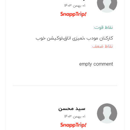
01 بهمن 1403
نقاط قوت:
کارکنان مودب ،تمیزی اتاق،لوکیشن خوب
نقاط ضعف:
empty comment
سید محسن
01 بهمن 1403