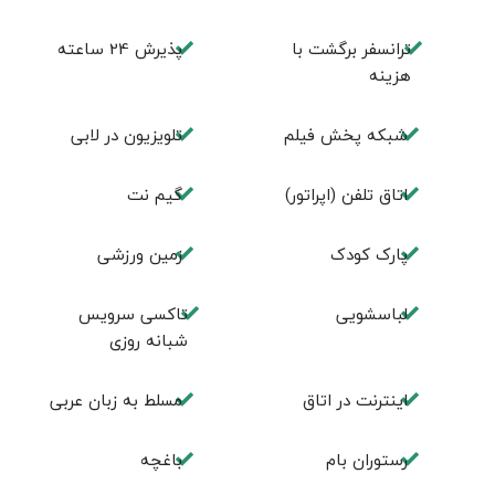
ترانسفر برگشت با
پذیرش 24 ساعته
هزینه
شبکه پخش فیلم
تلویزیون در لابی
اتاق تلفن (اپراتور)
گیم نت
پارک کودک
زمین ورزشی
لباسشویی
تاکسی سرویس
شبانه روزی
اينترنت در اتاق
مسلط به زبان عربی
رستوران بام
باغچه