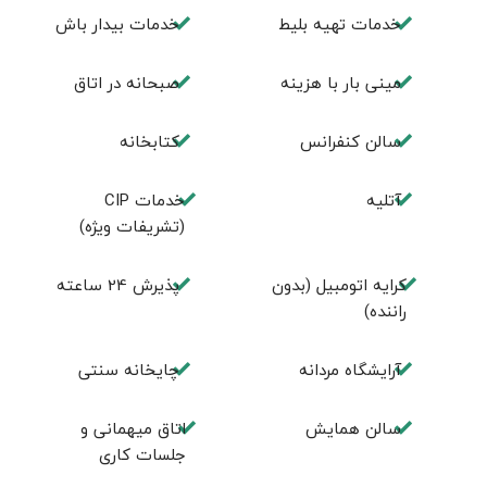
خدمات تهيه بليط
خدمات بیدار باش
مینی بار با هزینه
صبحانه در اتاق
سالن كنفرانس
كتابخانه
آتلیه
خدمات CIP
(تشریفات ویژه)
کرایه اتومبیل (بدون
پذيرش 24 ساعته
راننده)
آرايشگاه مردانه
چايخانه سنتی
سالن همايش
اتاق ميهمانی و
جلسات كاری