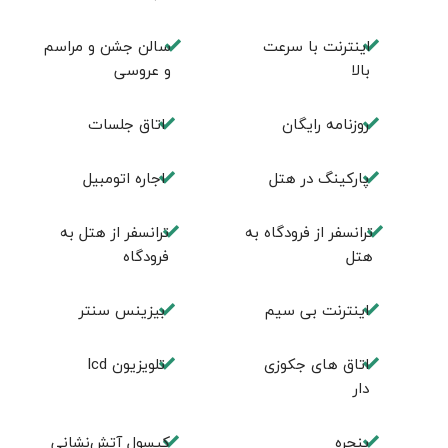
اینترنت با سرعت
سالن جشن و مراسم
بالا
و عروسی
روزنامه رایگان
اتاق جلسات
پارکینگ در هتل
اجاره اتومبیل
ترانسفر از فرودگاه به
ترانسفر از هتل به
هتل
فرودگاه
اینترنت بی سیم
بیزینس سنتر
اتاق های جکوزی
تلویزیون lcd
دار
پنجره
کپسول آتش‌نشانی