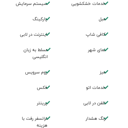
خدمات خشکشویی
سیستم سرمایش
مبل
پاركينگ
كافی شاپ
اينترنت در لابی
نمای شهر
مسلط به زبان
انگليسی
ميز
روم سرويس
خدمات اتو
فكس
تلفن در لابی
پرینتر
زنگ هشدار
ترانسفر رفت با
هزینه