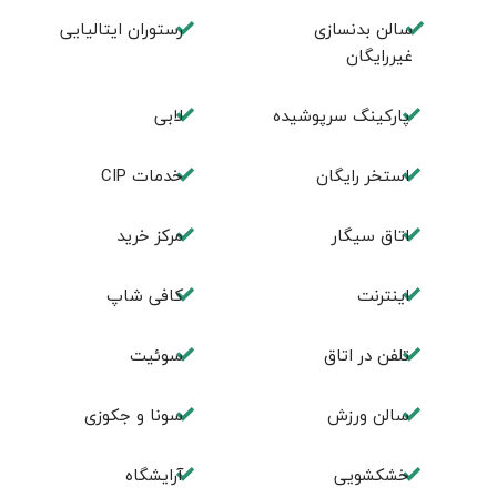
سالن بدنسازی
رستوران ایتالیایی
غیررایگان
پارکینگ سرپوشیده
لابی
استخر رایگان
خدمات CIP
اتاق سیگار
مرکز خرید
اینترنت
کافی شاپ
تلفن در اتاق
سوئیت
سالن ورزش
سونا و جکوزی
خشکشویی
آرایشگاه