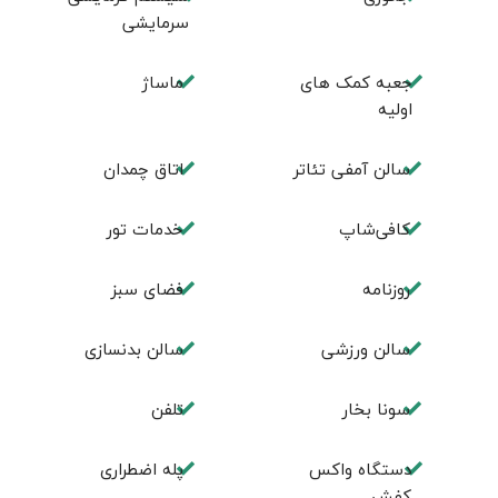
سرمایشی
جعبه کمک های
ماساژ
اولیه
سالن آمفی تئاتر
اتاق چمدان
کافی‌شاپ
خدمات تور
روزنامه
فضای سبز
سالن ورزشی
سالن بدنسازی
سونا بخار
تلفن
دستگاه واکس
پله اضطراری
کفش