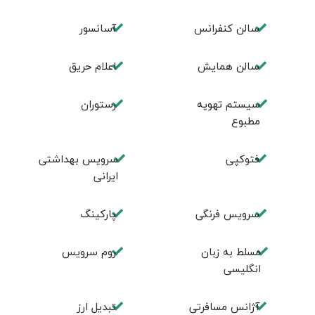
سالن کنفرانس
آسانسور
سالن همایش
اعلام حریق
سیستم تهویه
رستوران
مطبوع
فتوکپی
سرویس بهداشتی
ایرانی
سرویس فرنگی
پاركينگ
مسلط به زبان
روم سرويس
انگليسی
آژانس مسافرتی
تبديل ارز