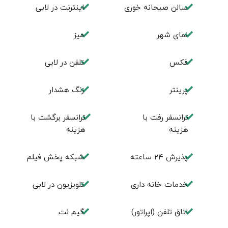
سالن صبحانه خوری
اينترنت در لابی
نمای شهر
ميز
فكس
تلفن در لابی
پرینتر
زنگ هشدار
ترانسفر رفت با
ترانسفر برگشت با
هزینه
هزینه
پذیرش 24 ساعته
شبکه پخش فیلم
خدمات خانه داری
تلویزیون در لابی
اتاق تلفن (اپراتور)
گیم نت