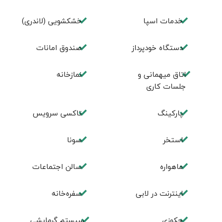
خدمات اسپا
خشکشویی (لاندری)
دستگاه خودپرداز
صندوق امانات
اتاق میهمانی و
نمازخانه
جلسات کاری
پارکینگ
تاکسی سرویس
استخر
سونا
ماهواره
سالن اجتماعات
اینترنت در لابی
سفره‌خانه
جکوزی
سیستم گرمایشی