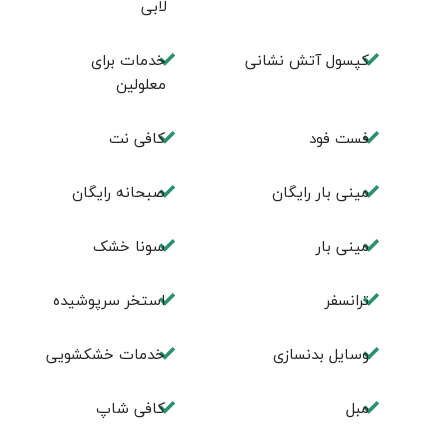
لابی
کپسول آتش نشانی
خدمات برای
معلولین
فست فود
کافی نت
مینی بار رایگان
صبحانه رایگان
مینی بار
سونا خشک
ترانسفر
استخر سرپوشیده
وسایل بدنسازی
خدمات خشکشویی
مبل
كافی شاپ