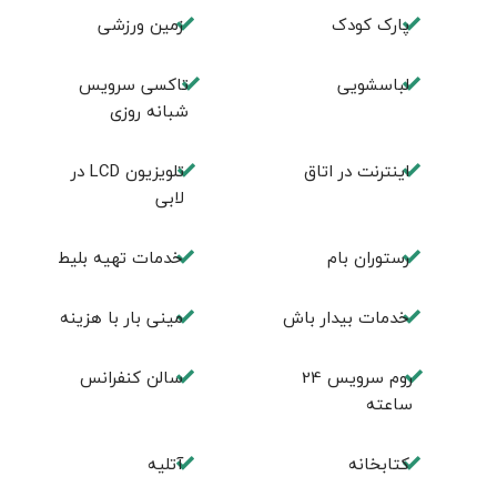
پارک کودک
زمین ورزشی
لباسشویی
تاکسی سرویس
شبانه روزی
اينترنت در اتاق
تلويزيون LCD در
لابی
رستوران بام
خدمات تهيه بليط
خدمات بیدار باش
مینی بار با هزینه
روم سرويس 24
سالن كنفرانس
ساعته
كتابخانه
آتلیه