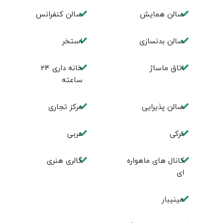
سالن همايش
سالن كنفرانس
سالن بدنسازی
استخر
اتاق ماساژ
خانه داری 24
ساعته
سالن پذیرایی
مرکز تجاری
ترکی
عربی
کانال های ماهواره
گالری هنری
ای
مینیبار