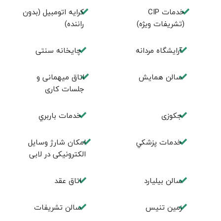
خدمات CIP
کرایه اتومبیل (بدون
(تشریفات ویژه)
راننده)
آرايشگاه مردانه
چايخانه سنتی
سالن همايش
اتاق ميهمانی و
جلسات كاری
جكوزی
خدمات باربري
خدمات پزشكي
امكان شارژ وسايل
الكترونيكی در لابی
سالن بيليارد
اتاق عقد
زمين تنيس
سالن تشريفات