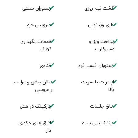
گشت نیم روزی
رستوران سنتی
بازی ویدئویی
سرویس حرم
پرداخت ویزا و
خدمات نگهداری
مسترکارت
کودک
رستوران فست فود
قنادی
اینترنت با سرعت
سالن جشن و مراسم
بالا
و عروسی
اتاق جلسات
پارکینگ در هتل
اینترنت بی سیم
اتاق های جکوزی
دار