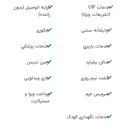
خدمات CIP
کرایه اتومبیل (بدون
(تشریفات ویژه)
راننده)
چايخانه سنتی
جكوزی
خدمات باربري
خدمات پزشكي
سالن بيليارد
زمين تنيس
گشت نیم روزی
بازی ویدئویی
سرویس حرم
پرداخت ویزا و
مسترکارت
خدمات نگهداری کودک