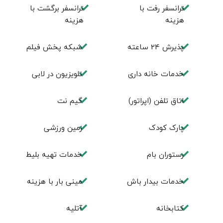
ترانسفر رفت با
ترانسفر برگشت با
هزینه
هزینه
پذیرش 24 ساعته
شبکه پخش فیلم
خدمات خانه داری
تلویزیون در لابی
اتاق تلفن (اپراتور)
گیم نت
پارک کودک
زمین ورزشی
رستوران بام
خدمات تهيه بليط
خدمات بیدار باش
مینی بار با هزینه
كتابخانه
آتلیه