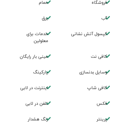
فروشگاه
حمام
آب
برق
کپسول آتش نشانی
خدمات برای
معلولین
کافی نت
مینی بار رایگان
وسایل بدنسازی
پاركينگ
كافی شاپ
اينترنت در لابی
فكس
تلفن در لابی
پرینتر
زنگ هشدار