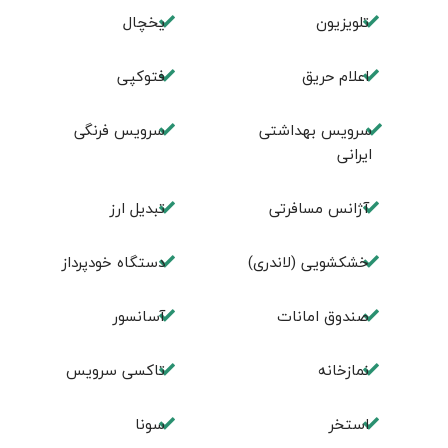
تلویزیون
یخچال
اعلام حریق
فتوکپی
سرویس بهداشتی
سرویس فرنگی
ایرانی
آژانس مسافرتی
تبديل ارز
خشکشویی (لاندری)
دستگاه خودپرداز
صندوق امانات
آسانسور
نمازخانه
تاکسی سرویس
استخر
سونا