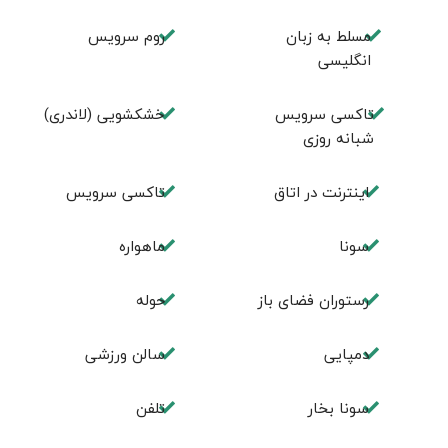
مسلط به زبان
روم سرويس
انگليسی
تاکسی سرویس
خشکشویی (لاندری)
شبانه روزی
اینترنت در اتاق
تاکسی سرویس
سونا
ماهواره
رستوران فضای باز
حوله
دمپایی
سالن ورزشی
سونا بخار
تلفن