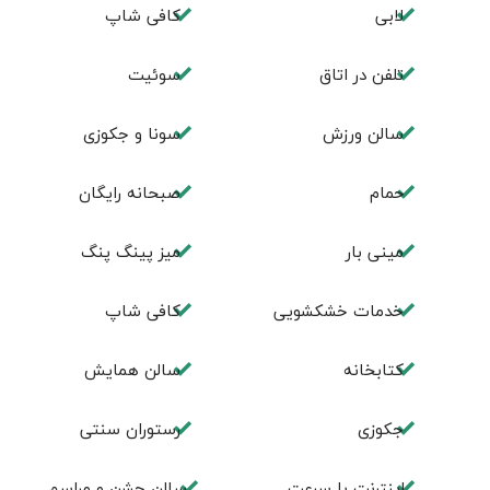
لابی
کافی شاپ
تلفن در اتاق
سوئیت
سالن ورزش
سونا و جکوزی
حمام
صبحانه رایگان
مینی بار
میز پینگ پنگ
خدمات خشکشویی
كافی شاپ
كتابخانه
سالن همايش
جكوزی
رستوران سنتی
اینترنت با سرعت
سالن جشن و مراسم