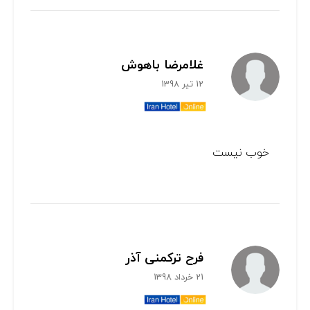
غلامرضا باهوش
12 تیر 1398
خوب نيست
فرح ترکمنی آذر
21 خرداد 1398