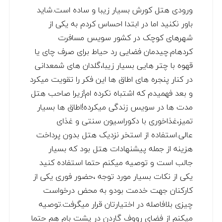
ورودی هتل کورش بسیار زیبا و ساده است.شاید
باور نکنید اما در ابتدا احساس کردم به یکی از
شهرهای کوچک در کشور سویس مسافرت
کردهام.چیدمان فضایی رد حیاط برای صرف چای یا
قهوه با چتر هایی بسیار زیبا،گلدان های شمعدانی
در کنار پنجره های اطاق ها این فکر را تقویت میکرد
و بعد فهمیدم که اشتباه نکرده ام!زیرا صاحب هتل
مدت ها در سویس زندگی میکرده!اطاق ها بسیار
تمیز،غذاخوری با دکوراسیون سنتی و غذای
عالی.استفاده از استخر نزدیک هتل بدون پرداخت
هزینه از جمله پیشنهادات هتل بود که بسیار
جالب است و توصیه میکنم حتما استفاده کنید
یکی از نکات بسیار مورد توجه ،حضور فوری یکی از
کارکنان جهت خدمت بودو به محض درخواست
چیزی بلافاصله در اختیارتان قرار میگرفت.توصیه
میکنم از فضای رووف گاردن در پشت بام هم حتما