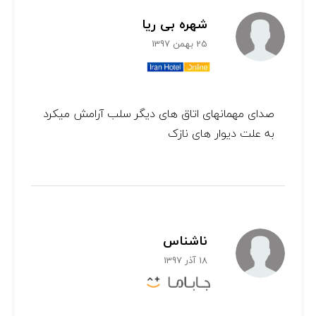
شهره بی ریا
25 بهمن 1397
صدای مهمانهای اتاق های دیگر سلب آرامش میکرد
به علت دیوار های نازک
ناشناس
18 آذر 1397