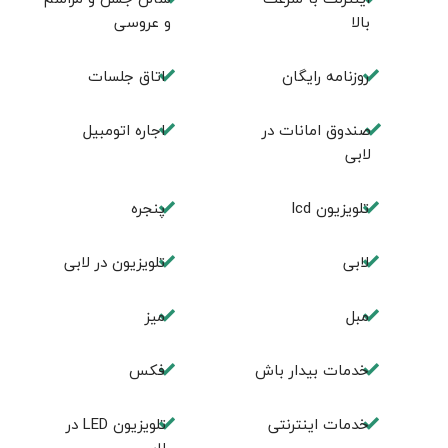
بالا
و عروسی
روزنامه رایگان
اتاق جلسات
صندوق امانات در
اجاره اتومبیل
لابی
تلویزیون lcd
پنجره
لابی
تلويزيون در لابی
مبل
ميز
خدمات بيدار باش
فكس
خدمات اینترنتی
تلويزيون LED در