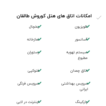
امکانات اتاق های هتل کوروش طالقان
تلویزیون
یخچال
آسانسور
نمازخانه
سیستم تهویه
رستوران
مطبوع
اتاق چمدان
فتوکپی
سرویس بهداشتی
سرویس فرنگی
ایرانی
پاركينگ
اينترنت در لابی