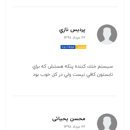
پرديس نازي
22 مرداد 1398
سيستم خنك كننده پنكه هستش كه براي
تابستون كافي نيست ولي در كل خوب بود
محسن یحیائی
22 مرداد 1398