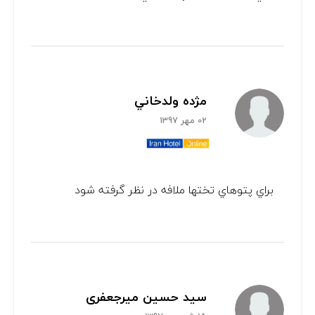
مژده ولدخاني
02 مهر 1397
براي پتوهاي تختها ملافه در نظر گرفته شود
سید حسین میرجعفری