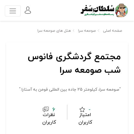
صفحه اصلی
صومعه سرا
هتل های صومعه سرا
مجتمع گردشگری فانوس
شب صومعه سرا
"صومعه سرا، کیلومتر 25 جاده بین المللی فومن به آستارا."
6
-
امتیاز
نظرات
کاربران
کاربران