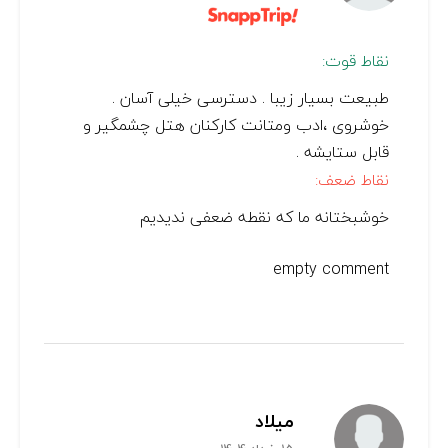
نقاط قوت:
طبیعت بسیار زیبا . دسترسی خیلی آسان .
خوشروی ،ادب ومتانت کارکنان هتل چشمگیر و
قابل ستایشه .
نقاط ضعف:
خوشبختانه ما که نقطه ضعفی ندیدیم
empty comment
میلاد