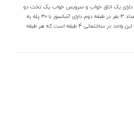
ن مبله در رودکی شیراز با متراژ 85 متر دارای یک اتاق خواب و سرویس خواب یک تخت دو
نفره ، کف خواب ( پتو - بالشت - تشک ) به تعداد 3 نفر در طبقه دوم دارای آسانسور با 30 پله به
همراه محافظ در مرکز شیراز واقع شده است . این واحد در ساختمانی 4 طبقه است که هر طبقه