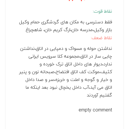
نقاط قوت:
فقط دسترسی به مکان های گردشگری حمام وکیل
بازار وکیل،مدرسه خان،ارگ کریم خان، شاهچراغ
نقاط ضعف:
نداشتن حوله و مسواک و دمپایی در اتاق،نداشتن
چایی ساز در اتاق،مجموعه کلا سرویس ایرانی
ندارد،دیوار های داخل اتاق ترک خورده و
کثیف،موکت کف اتاق افتضاح،صبحانه نون و پنیر
و خیار و گوجه و املت و خربزه،سر و صدا داخل
اتاق می آید،آب داخل یخچال نبود بعد اینکه ما
گفتیم آوردند
empty comment