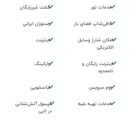
خدمات تور
گشت غیررایگان
کافی‌شاپ فضای باز
رستوران ایرانی
امکان شارژ وسایل
اینترنت
الکتریکی
اینترنت رایگان و
پاركينگ
نامحدود
روم سرويس
لباسشویی
خدمات تهيه بليط
کپسول آتش‌نشانی
در لابی