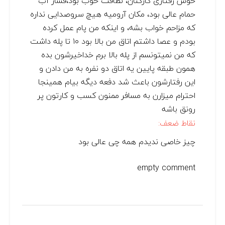
خوش رفتاری کارکنان، نظافت خوب بود،فشار آب
حمام عالی بود، مکان آرومیه هیچ سروصدایی نداره
که مزاحم خواب بشه، و اینکه من پام عمل کرده
بودم و عصا داشتم اتاق من بالا بود ۱۰ تا پله داشت
که من نمیتونسم از پله بالا برم خداخیرشون بده
همون طبقه پایین یه اتاق دو نفره به من دادن و
این رفتارشون باعث شد دفعه دیگه بیام همینجا
احترام میزارن به مسافر ممنون کسب و کارتون پر
رونق باشه
نقاط ضعف:
چیز خاصی ندیدم همه چی عالی بود
empty comment