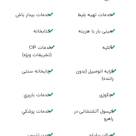
خدمات تهيه بليط
خدمات بیدار باش
مینی بار با هزینه
كتابخانه
آتلیه
خدمات CIP
(تشریفات ویژه)
کرایه اتومبیل (بدون
چايخانه سنتی
راننده)
جكوزی
خدمات باربري
کپسول آتشنشانی در
خدمات پزشكي
راهرو
سالن بيليارد
زمين تنيس