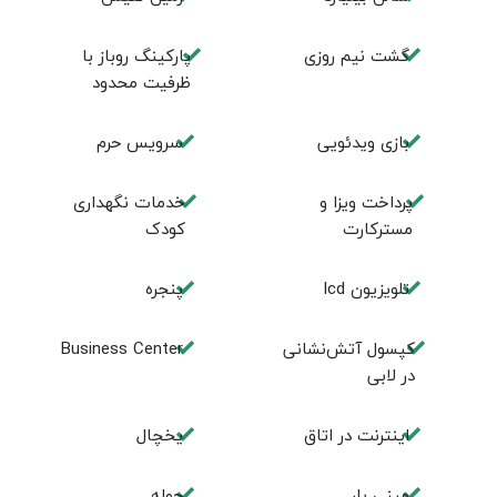
گشت نیم روزی
پارکینگ روباز با
ظرفیت محدود
بازی ویدئویی
سرویس حرم
پرداخت ویزا و
خدمات نگهداری
مسترکارت
کودک
تلویزیون lcd
پنجره
کپسول آتش‌نشانی
Business Center
در لابی
اینترنت در اتاق
یخچال
مینی بار
حوله