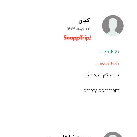
كيان
22 خرداد 1404
نقاط قوت:
نقاط ضعف:
سیستم سرمایشی
empty comment