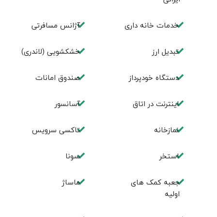
خدمات خانه داری
آژانس مسافرتی
تبديل ارز
خشکشویی (لاندری)
دستگاه خودپرداز
صندوق امانات
اینترنت در اتاق
آسانسور
نمازخانه
تاکسی سرویس
استخر
سونا
جعبه کمک های
ماساژ
اولیه