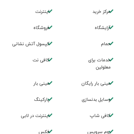
مرکز خرید
اینترنت
آرایشگاه
فروشگاه
حمام
کپسول آتش نشانی
خدمات برای
کافی نت
معلولین
مینی بار رایگان
مینی بار
وسایل بدنسازی
پاركينگ
كافی شاپ
اينترنت در لابی
روم سرويس
فكس