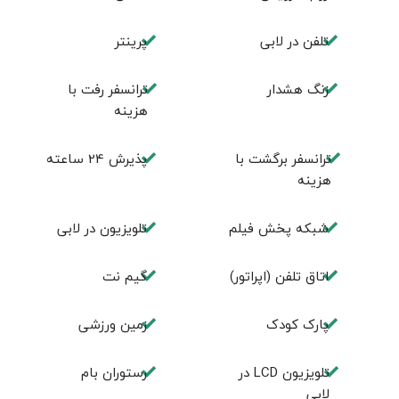
تلفن در لابی
پرینتر
زنگ هشدار
ترانسفر رفت با
هزینه
ترانسفر برگشت با
پذیرش 24 ساعته
هزینه
شبکه پخش فیلم
تلویزیون در لابی
اتاق تلفن (اپراتور)
گیم نت
پارک کودک
زمین ورزشی
تلويزيون LCD در
رستوران بام
لابی