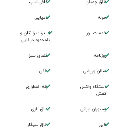
اتاق چمدان
کافی‌شاپ
حوله
دمپایی
خدمات تور
اینترنت رایگان و
نامحدود در لابی
روزنامه
فضای سبز
سالن ورزشی
تلفن
دستگاه واکس
پله اضطراری
کفش
رستوران ایرانی
اتاق بازی
لابی
اتاق سیگار