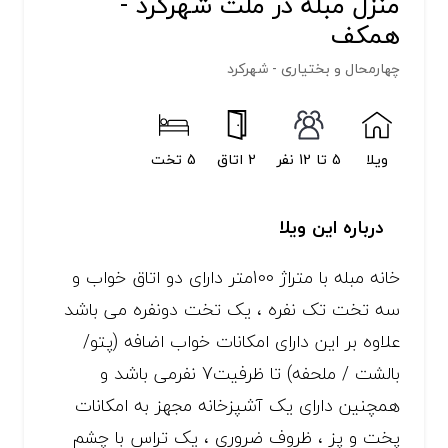
منزل مبله در ملت شهرکرد -
همکف
چهارمحال و بختیاری - شهرکرد
ویلا
5 تا 12 نفر
2 اتاق
5 تخت
درباره این ویلا
خانه مبله با متراژ 100متر دارای دو اتاق خواب و
سه تخت تک نفره ، یک تخت دونفره می باشد
علاوه بر این دارای امکانات خواب اضافه (پتو/
بالشت / ملحفه) تا ظرفیت7 نفرمی باشد و
همچنین دارای یک آشپزخانه مجهز به امکانات
پخت و پز ، ظروف ضروری ، یک تراس با چشم