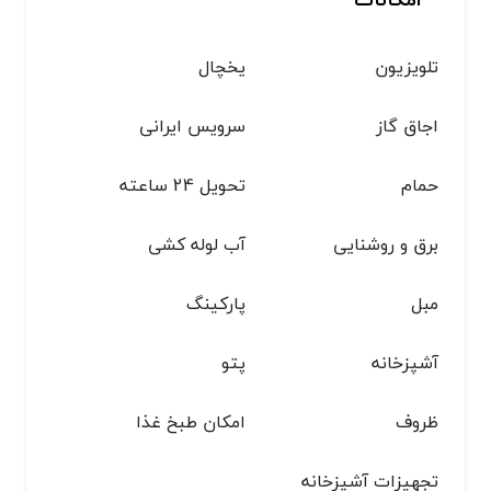
تلویزیون
یخچال
اجاق گاز
سرویس ایرانی
حمام
تحویل 24 ساعته
برق و روشنایی
آب لوله کشی
مبل
پاركينگ
آشپزخانه
پتو
ظروف
امکان طبخ غذا
تجهیزات آشپزخانه