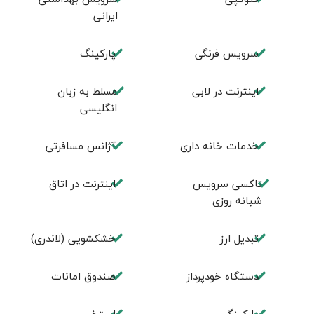
ایرانی
سرویس فرنگی
پاركينگ
اينترنت در لابی
مسلط به زبان
انگليسی
خدمات خانه داری
آژانس مسافرتی
تاکسی سرویس
اينترنت در اتاق
شبانه روزی
تبديل ارز
خشکشویی (لاندری)
دستگاه خودپرداز
صندوق امانات