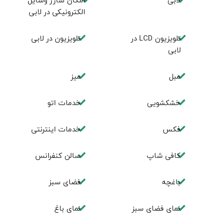
لابی
امكان شارژ وسايل
الكترونيكی در لابی
تلويزيون LCD در
تلويزيون در لابی
لابی
مبل
ميز
خشکشویی
خدمات اتو
فكس
خدمات اینترنتی
كافی شاپ
سالن كنفرانس
باغچه
فضای سبز
نمای فضای سبز
نمای باغ