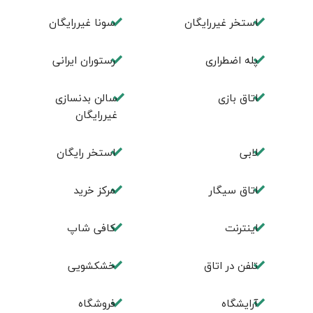
استخر غیررایگان
سونا غیررایگان
پله اضطراری
رستوران ایرانی
اتاق بازی
سالن بدنسازی
غیررایگان
لابی
استخر رایگان
اتاق سیگار
مرکز خرید
اینترنت
کافی شاپ
تلفن در اتاق
خشکشویی
آرایشگاه
فروشگاه