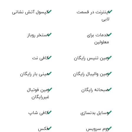
اینترنت در قسمت
کپسول آتش نشانی
لابی
خدمات برای
استخر روباز
معلولین
زمین تنیس رایگان
کافی نت
زمین والیبال رایگان
مینی بار رایگان
صبحانه رایگان
زمین فوتبال
غیررایگان
وسایل بدنسازی
كافی شاپ
روم سرويس
فكس