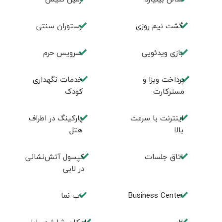
گشت نیم روزی
رستوران سنتی
بازی ویدئویی
سرویس حرم
پرداخت ویزا و
خدمات نگهداری
مسترکارت
کودک
اینترنت با سرعت
پارکینگ در اطراف
بالا
هتل
اتاق جلسات
کپسول آتش‌نشانی
در لابی
Business Center
اب نما