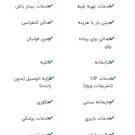
خدمات تهيه بليط
خدمات بیدار باش
مینی بار با هزینه
سالن كنفرانس
فضائی برای پياده
زمين فوتبال
روی
كتابخانه
آتلیه
خدمات CIP
کرایه اتومبیل (بدون
(تشریفات ویژه)
راننده)
چايخانه سنتی
جكوزی
خدمات باربري
خدمات پزشكي
سالن بيليارد
زمين تنيس