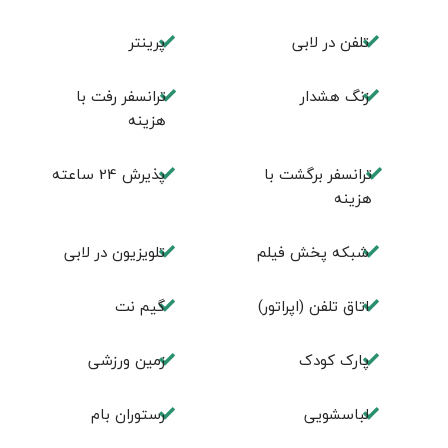
تلفن در لابی
پرینتر
زنگ هشدار
ترانسفر رفت با
هزینه
ترانسفر برگشت با
پذیرش 24 ساعته
هزینه
شبکه پخش فیلم
تلویزیون در لابی
اتاق تلفن (اپراتور)
گیم نت
پارک کودک
زمین ورزشی
لباسشویی
رستوران بام