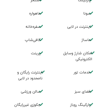
پارکینگ
استخر
سونا
ماهواره
اینترنت در لابی
سفره‌خانه
ماساژ
کافی‌شاپ
امکان شارژ وسایل
پرینت
الکترونیکی
خدمات تور
اینترنت رایگان و
نامحدود در لابی
فضای سبز
سالن ورزشی
پارکینگ روباز
جکوزی غیررایگان