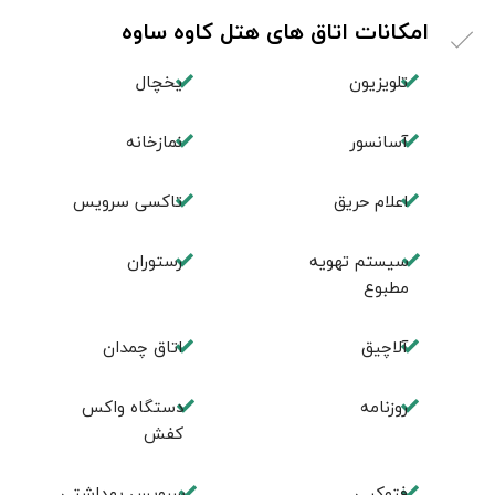
امکانات اتاق های هتل کاوه ساوه
تلویزیون
یخچال
آسانسور
نمازخانه
اعلام حریق
تاکسی سرویس
سیستم تهویه
رستوران
مطبوع
آلاچیق
اتاق چمدان
روزنامه
دستگاه واکس
کفش
فتوکپی
سرویس بهداشتی