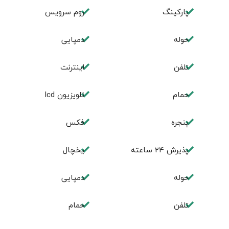
پاركينگ
روم سرويس
حوله
دمپایی
تلفن
اینترنت
حمام
تلویزیون lcd
پنجره
فكس
پذيرش 24 ساعته
یخچال
حوله
دمپایی
تلفن
حمام