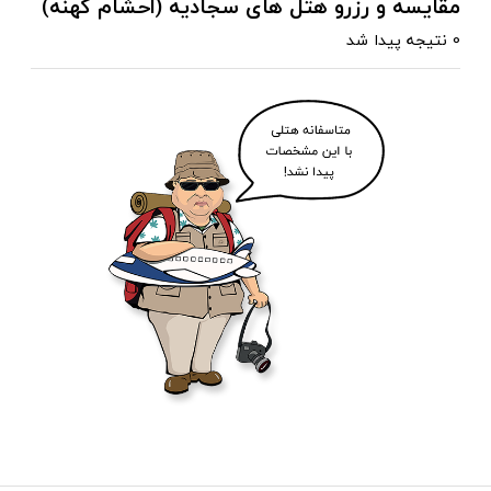
مقایسه و رزرو هتل های سجادیه (احشام کهنه)
0 نتیجه پیدا شد