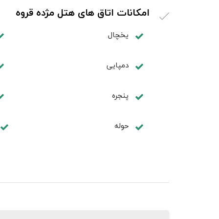
امکانات اتاق های هتل مژده قروه
یخچال
دمپایی
پنجره
حوله