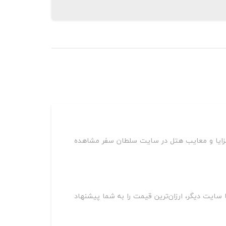
 مزایا و معایب هتل در سایت سلطان سفر مشاهده
ای مختلف از جمله اسنپ تریپ، اقامت24، جاباما، هتل یار و ده‌ها سایت دیگر، ارزان‌ترین قیمت را به شما پیشنهاد