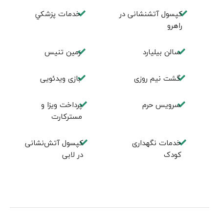
کپسول آتشنشانی در
خدمات پزشكي
راهرو
سالن بيليارد
زمين تنيس
گشت نیم روزی
بازی ویدئویی
سرویس حرم
پرداخت ویزا و
مسترکارت
خدمات نگهداری
کپسول آتش‌نشانی
کودک
در لابی