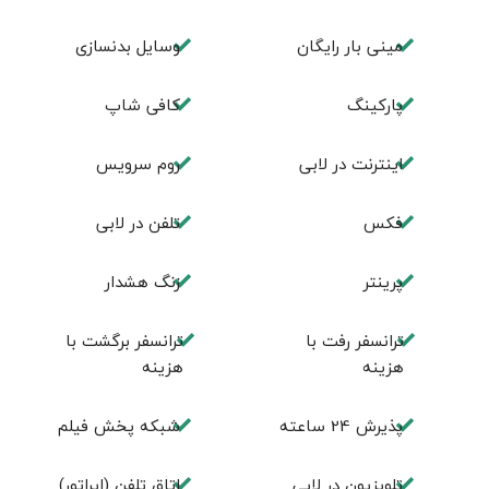
مینی بار رایگان
وسایل بدنسازی
پاركينگ
كافی شاپ
اينترنت در لابی
روم سرويس
فكس
تلفن در لابی
پرینتر
زنگ هشدار
ترانسفر رفت با
ترانسفر برگشت با
هزینه
هزینه
پذیرش 24 ساعته
شبکه پخش فیلم
تلویزیون در لابی
اتاق تلفن (اپراتور)