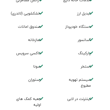
خدمات خانه داری
آژانس مسافرتی
تبديل ارز
خشکشویی (لاندری)
دستگاه خودپرداز
صندوق امانات
آسانسور
نمازخانه
پارکینگ
تاکسی سرویس
استخر
سونا
سیستم تهویه
رستوران
مطبوع
اینترنت در لابی
جعبه کمک های
اولیه