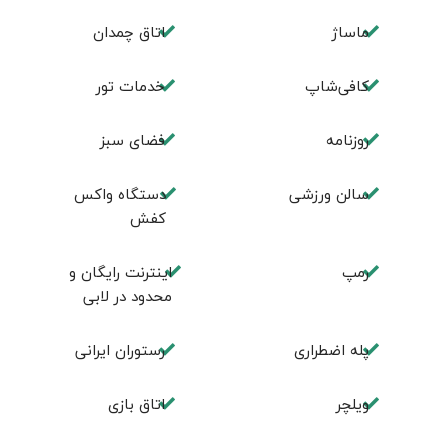
ماساژ
اتاق چمدان
کافی‌شاپ
خدمات تور
روزنامه
فضای سبز
سالن ورزشی
دستگاه واکس
کفش
رمپ
اینترنت رایگان و
محدود در لابی
پله اضطراری
رستوران ایرانی
ویلچر
اتاق بازی