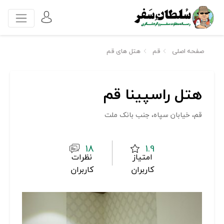
صفحه اصلی
قم
هتل های قم
هتل راسپینا قم
قم، خیابان سپاه، جنب بانک ملت
18
1.9
امتیاز
نظرات
کاربران
کاربران