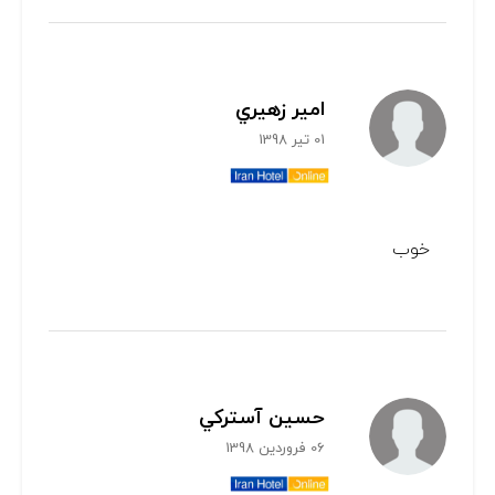
امير زهيري
01 تیر 1398
خوب
حسين آستركي
06 فروردین 1398