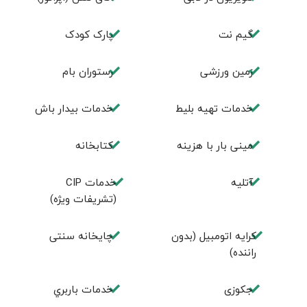
گیم نت
پارک کودک
زمین ورزشی
رستوران بام
خدمات تهيه بليط
خدمات بیدار باش
مینی بار با هزینه
كتابخانه
آتلیه
خدمات CIP
(تشریفات ویژه)
کرایه اتومبیل (بدون
چايخانه سنتی
راننده)
جكوزی
خدمات باربري