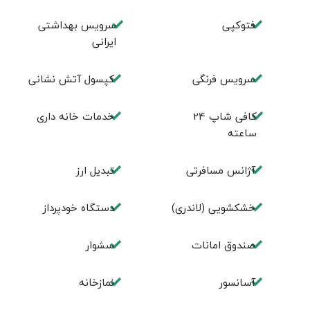
فتوکپی
سرویس بهداشتی
ایرانی
سرویس فرنگی
کپسول آتش نشانی
کافی شاپ 24
خدمات خانه داری
ساعته
آژانس مسافرتی
تبديل ارز
خشکشویی (لاندری)
دستگاه خودپرداز
صندوق امانات
سشوار
آسانسور
نمازخانه