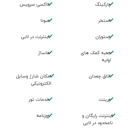
پارکینگ
تاکسی سرویس
استخر
سونا
رستوران
اینترنت در لابی
جعبه کمک های
ماساژ
اولیه
اتاق چمدان
امکان شارژ وسایل
الکترونیکی
پرینت
خدمات تور
اینترنت رایگان و
روزنامه
نامحدود در لابی