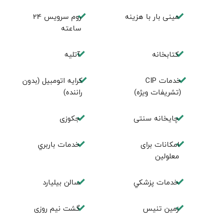
مینی بار با هزینه
روم سرويس 24
ساعته
كتابخانه
آتلیه
خدمات CIP
کرایه اتومبیل (بدون
(تشریفات ویژه)
راننده)
چايخانه سنتی
جكوزی
امكانات برای
خدمات باربري
معلولين
خدمات پزشكي
سالن بيليارد
زمين تنيس
گشت نیم روزی