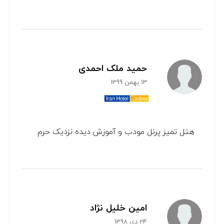
حمید ملک احمدی
13 بهمن 1399
هتل تمیز پرنل مودب و آموزش دیده نزدیک حرم
امین خلیل نژاد
24 دی 1398