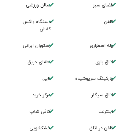
فضای سبز
سالن ورزشی
تلفن
دستگاه واکس
کفش
پله اضطراری
رستوران ایرانی
اتاق بازی
اطفای حریق
پارکینگ سرپوشیده
لابی
اتاق سیگار
مرکز خرید
اینترنت
کافی شاپ
تلفن در اتاق
خشکشویی