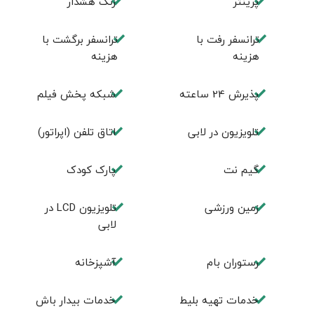
پرینتر
زنگ هشدار
ترانسفر رفت با
ترانسفر برگشت با
هزینه
هزینه
پذیرش 24 ساعته
شبکه پخش فیلم
تلویزیون در لابی
اتاق تلفن (اپراتور)
گیم نت
پارک کودک
زمین ورزشی
تلويزيون LCD در
لابی
رستوران بام
آشپزخانه
خدمات تهيه بليط
خدمات بیدار باش