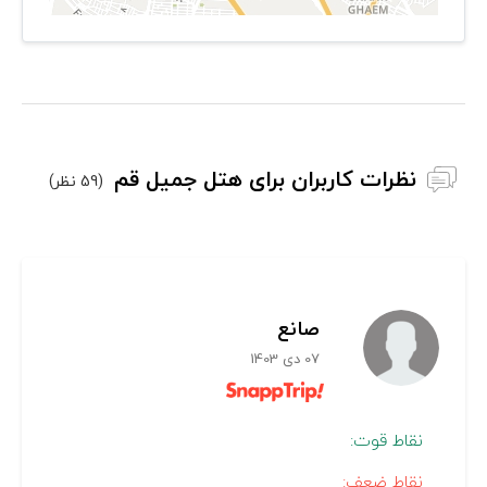
نظرات کاربران برای هتل جمیل قم
(59 نظر)
صانع
07 دی 1403
نقاط قوت:
نقاط ضعف: