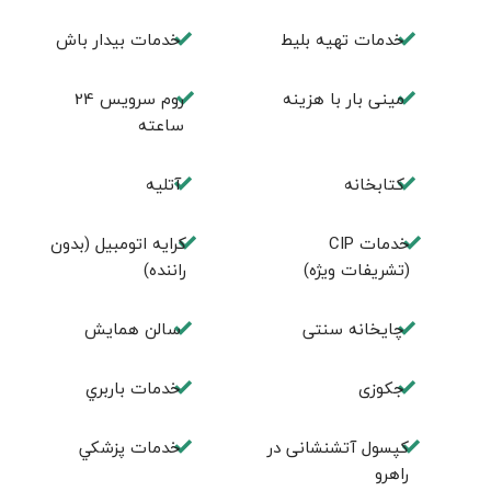
خدمات تهيه بليط
خدمات بیدار باش
مینی بار با هزینه
روم سرويس 24
ساعته
كتابخانه
آتلیه
خدمات CIP
کرایه اتومبیل (بدون
(تشریفات ویژه)
راننده)
چايخانه سنتی
سالن همايش
جكوزی
خدمات باربري
کپسول آتشنشانی در
خدمات پزشكي
راهرو