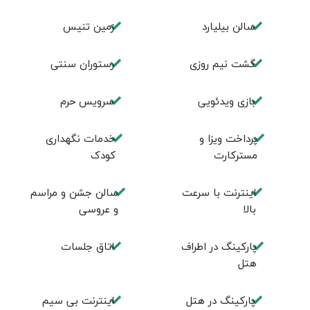
سالن بيليارد
زمين تنيس
گشت نیم روزی
رستوران سنتی
بازی ویدئویی
سرویس حرم
پرداخت ویزا و
خدمات نگهداری
مسترکارت
کودک
اینترنت با سرعت
سالن جشن و مراسم
بالا
و عروسی
پارکینگ در اطراف
اتاق جلسات
هتل
پارکینگ در هتل
اینترنت بی سیم