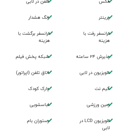
فكس
تلفن در لابی
پرینتر
زنگ هشدار
ترانسفر رفت با
ترانسفر برگشت با
هزینه
هزینه
پذیرش 24 ساعته
شبکه پخش فیلم
تلویزیون در لابی
اتاق تلفن (اپراتور)
گیم نت
پارک کودک
زمین ورزشی
لباسشویی
تلويزيون LCD در
رستوران بام
لابی