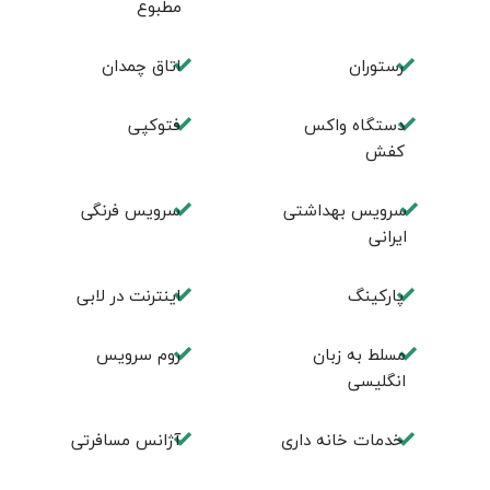
مطبوع
رستوران
اتاق چمدان
دستگاه واکس
فتوکپی
کفش
سرویس بهداشتی
سرویس فرنگی
ایرانی
پاركينگ
اينترنت در لابی
مسلط به زبان
روم سرويس
انگليسی
خدمات خانه داری
آژانس مسافرتی