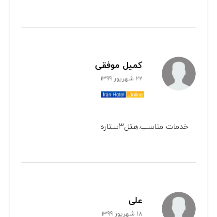
کمیل موفقی
22 شهریور 1399
خدمات مناسب.هتل3ستاره
علی
18 شهریور 1399