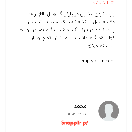
نقاط ضعف:
پارك كردن ماشين در پاركينگ هتل بالغ بر ٢٠
دقيقه طول ميكشه كه ما كلا منصرف شديم از
پارك كردن در پاركينگ به شدت گرم بود در روز ،و
كولر فقط گرما داشت سراميشش قطع بود از
سيستم مركزي
empty comment
محمد
07 دی 1403