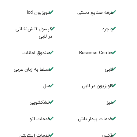
غرفه صنایع دستی
تلویزیون lcd
پنجره
کپسول آتش‌نشانی
در لابی
Business Center
صندوق امانات
لابی
مسلط به زبان عربی
تلويزيون در لابی
مبل
ميز
خشکشویی
خدمات بيدار باش
خدمات اتو
فكس
خدمات اینترنتی