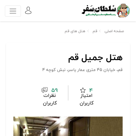
صفحه اصلی
قم
هتل های قم
هتل جمیل قم
قم، خیابان 45 متری عمار یاسر، نبش کوچه 4
59
4
امتیاز
نظرات
کاربران
کاربران