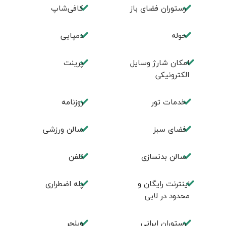
رستوران فضای باز
کافی‌شاپ
حوله
دمپایی
امکان شارژ وسایل
پرینت
الکترونیکی
خدمات تور
روزنامه
فضای سبز
سالن ورزشی
سالن بدنسازی
تلفن
اینترنت رایگان و
پله اضطراری
محدود در لابی
رستوران ایرانی
ویلچر