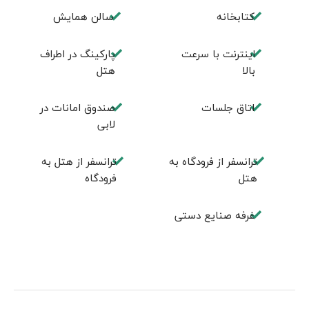
كتابخانه
سالن همايش
اینترنت با سرعت
پارکینگ در اطراف
بالا
هتل
اتاق جلسات
صندوق امانات در
لابی
ترانسفر از فرودگاه به
ترانسفر از هتل به
هتل
فرودگاه
غرفه صنایع دستی