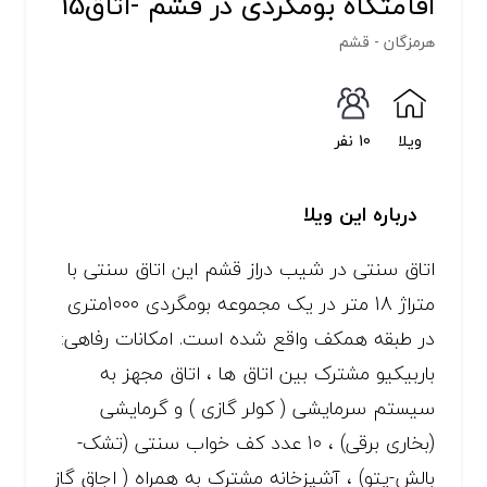
اقامتگاه بومگردی در قشم -اتاق15
هرمزگان - قشم
ویلا
10 نفر
درباره این ویلا
اتاق سنتی در شیب دراز قشم این اتاق سنتی با
متراژ 18 متر در یک مجموعه بومگردی 1000متری
در طبقه همکف واقع شده است. امکانات رفاهی:
باربیکیو مشترک بین اتاق ها ، اتاق مجهز به
سیستم سرمایشی ( کولر گازی ) و گرمایشی
(بخاری برقی) ، 10 عدد کف خواب سنتی (تشک-
بالش-پتو) ، آشپزخانه مشترک به همراه ( اجاق گاز