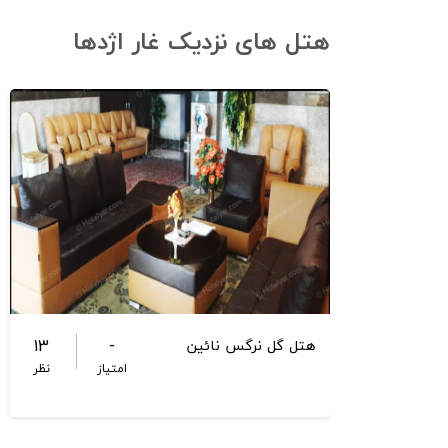
هتل های نزدیک غار اژدها
13
-
هتل گل نرگس نائین
امتیاز
نظر