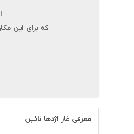
ا
که برای این مکا
معرفی غار اژدها نائین