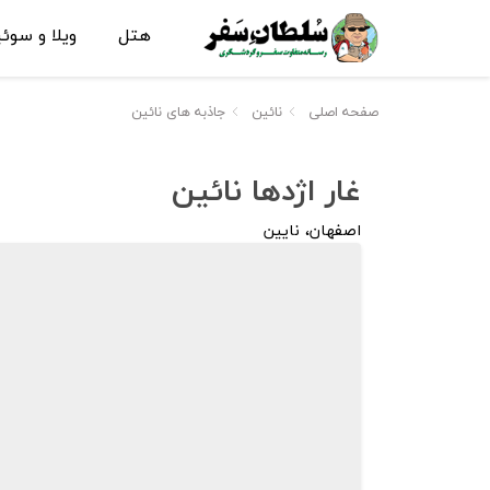
هتل
ویلا و سوئ
صفحه اصلی
نائین
جاذبه های نائین
غار اژدها نائین
اصفهان، نایین