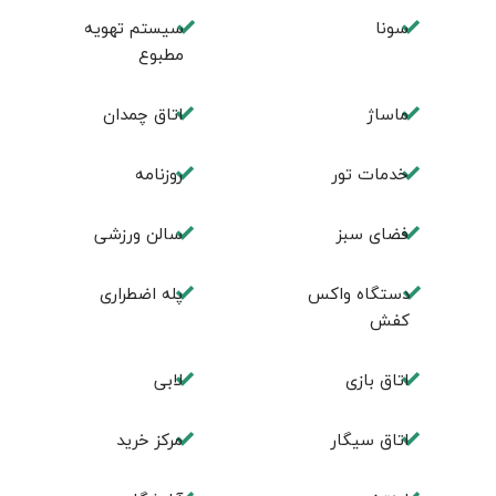
سونا
سیستم تهویه
مطبوع
ماساژ
اتاق چمدان
خدمات تور
روزنامه
فضای سبز
سالن ورزشی
دستگاه واکس
پله اضطراری
کفش
اتاق بازی
لابی
اتاق سیگار
مرکز خرید