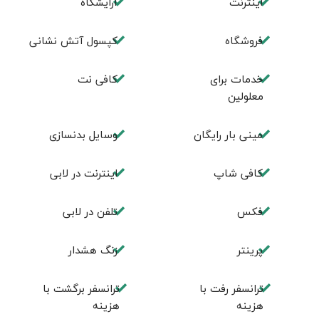
اینترنت
آرایشگاه
فروشگاه
کپسول آتش نشانی
خدمات برای
کافی نت
معلولین
مینی بار رایگان
وسایل بدنسازی
كافی شاپ
اينترنت در لابی
فكس
تلفن در لابی
پرینتر
زنگ هشدار
ترانسفر رفت با
ترانسفر برگشت با
هزینه
هزینه