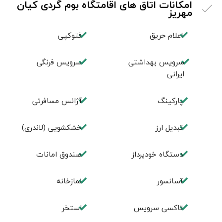
امکانات اتاق های اقامتگاه بوم گردی کیان
مهریز
اعلام حریق
فتوکپی
سرویس بهداشتی
سرویس فرنگی
ایرانی
پاركينگ
آژانس مسافرتی
تبديل ارز
خشکشویی (لاندری)
دستگاه خودپرداز
صندوق امانات
آسانسور
نمازخانه
تاکسی سرویس
استخر