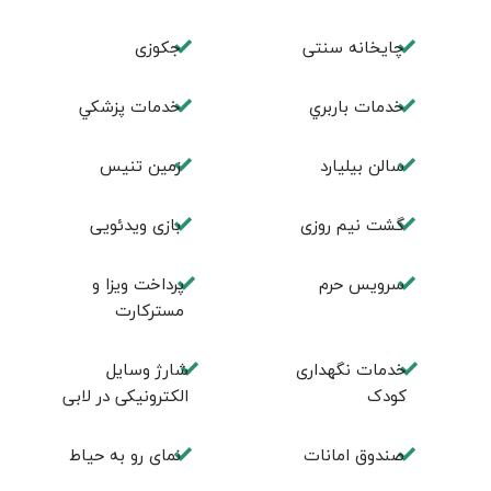
چايخانه سنتی
جكوزی
خدمات باربري
خدمات پزشكي
سالن بيليارد
زمين تنيس
گشت نیم روزی
بازی ویدئویی
سرویس حرم
پرداخت ویزا و
مسترکارت
خدمات نگهداری
شارژ وسایل
کودک
الکترونیکی در لابی
صندوق امانات
نمای رو به حیاط