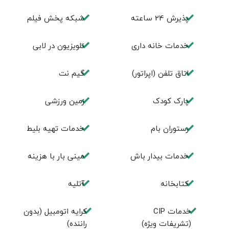
پذیرش 24 ساعته
شبکه پخش فیلم
خدمات خانه داری
تلویزیون در لابی
اتاق تلفن (اپراتور)
گیم نت
پارک کودک
زمین ورزشی
رستوران بام
خدمات تهيه بليط
خدمات بیدار باش
مینی بار با هزینه
كتابخانه
آتلیه
خدمات CIP
کرایه اتومبیل (بدون
(تشریفات ویژه)
راننده)