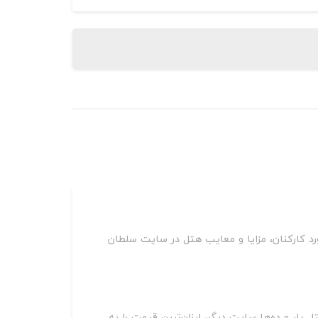
د کارکنان، مزایا و معایب هتل در سایت سلطان
آپارتمان رسالت مشهد بر روی سایت‌های مختلف از جمله اسنپ تریپ، اقامت24، جاباما، هتل یار و ده‌ها سایت دیگر، ارزان‌ترین قیمت را به