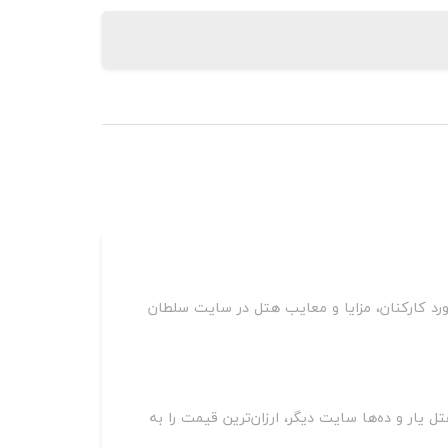
رد کارکنان، مزایا و معایب هتل در سایت سلطان
 آپارتمان مروارید مشهد بر روی سایت‌های مختلف از جمله اسنپ تریپ، اقامت24، جاباما، هتل یار و ده‌ها سایت دیگر، ارزان‌ترین قیمت را به