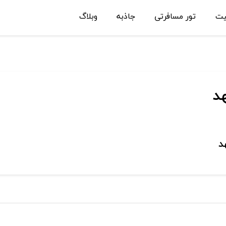
یت
تور مسافرتی
جاذبه
وبلاگ
د
د