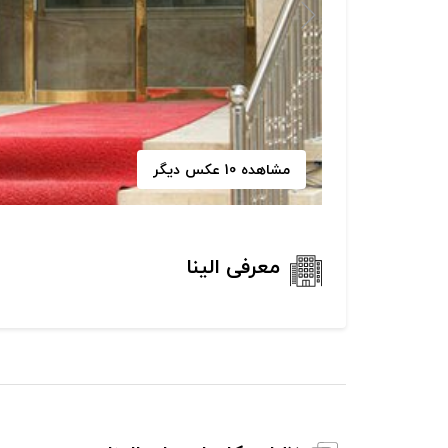
مشاهده 10 عکس دیگر
معرفی الینا