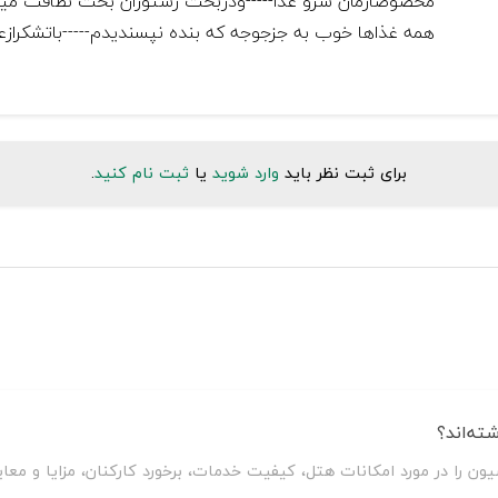
مخصوصاًزمان سرو غذا-----ودربحث رستوران بحث نظافت میت
همه غذاها خوب به جزجوجه که بنده نپسندیدم-----باتشکرازعو
برای ثبت نظر باید
وارد شوید
یا
ثبت نام کنید
.
ته‌اند؟
سیون را در مورد امکانات هتل، کیفیت خدمات، برخورد کارکنان، مزایا و 