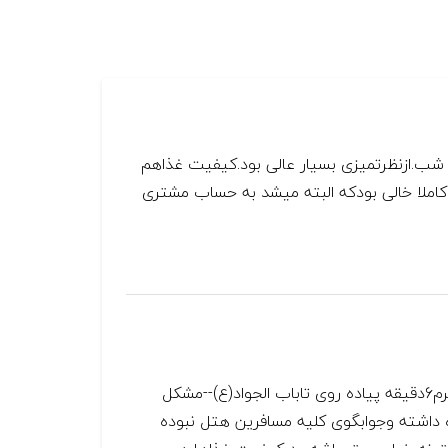
شب.ازنظرتمیزی بسیار عالی بود.کیفیت غذاهم
کاملا خالی بودکه البته میشد به حساب مشتری
محیطی آرام وتمیز---برخوردعوامل هتل مناسب---نزدیک به حرم6دقیقه پیاده روی تاباب الجواد(ع)--مشکل
ین هتل آسانسور هتل بوده که ظرفیت حداکثر4نفره داشته وجوابگوی کلیه مسافرین هتل نبوده