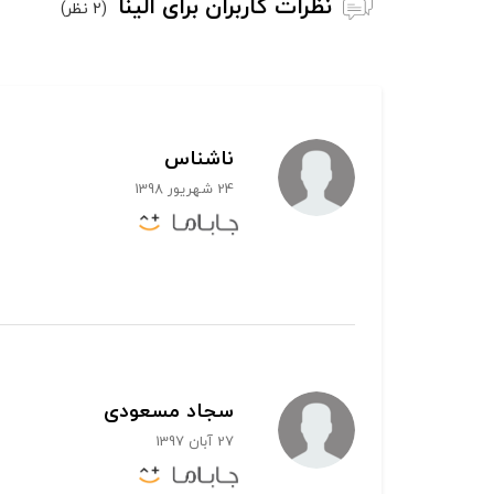
نظرات کاربران برای الینا
(2 نظر)
ناشناس
24 شهریور 1398
سجاد مسعودی
27 آبان 1397