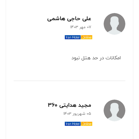
علی حاجی هاشمی
07 مهر 1403
امکانات در حد هتل نبود
مجید هدایتی 360
05 شهریور 1403