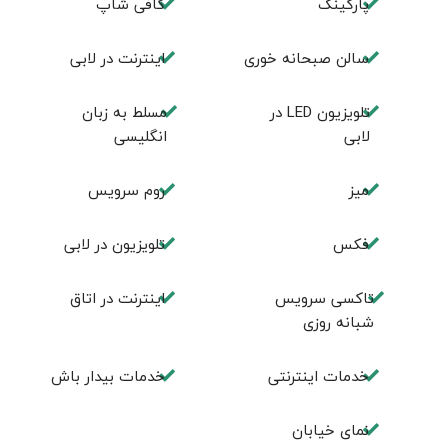
پاركينگ
كافی شاپ
سالن صبحانه خوری
اينترنت در لابی
تلويزيون LED در
مسلط به زبان
لابی
انگليسی
ميز
روم سرويس
فكس
تلویزیون در لابی
تاکسی سرویس
اينترنت در اتاق
شبانه روزی
خدمات اینترنتی
خدمات بیدار باش
نمای خیابان