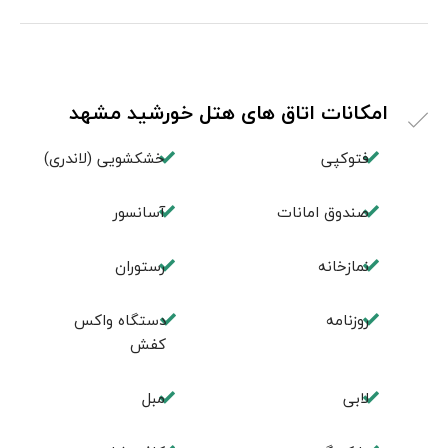
امکانات اتاق های هتل خورشید مشهد
فتوکپی
خشکشویی (لاندری)
صندوق امانات
آسانسور
نمازخانه
رستوران
روزنامه
دستگاه واکس
کفش
لابی
مبل