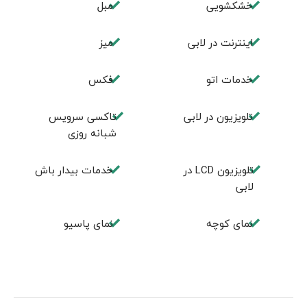
خشکشویی
مبل
اينترنت در لابی
ميز
خدمات اتو
فكس
تلویزیون در لابی
تاکسی سرویس
شبانه روزی
تلويزيون LCD در
خدمات بیدار باش
لابی
نمای کوچه
نمای پاسیو