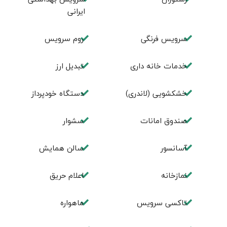
ایرانی
سرویس فرنگی
روم سرويس
خدمات خانه داری
تبديل ارز
خشکشویی (لاندری)
دستگاه خودپرداز
صندوق امانات
سشوار
آسانسور
سالن همایش
نمازخانه
اعلام حریق
تاکسی سرویس
ماهواره