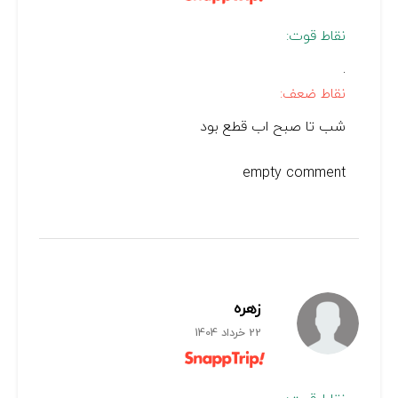
نقاط قوت:
.
نقاط ضعف:
شب تا صبح اب قطع بود
empty comment
زهره
22 خرداد 1404