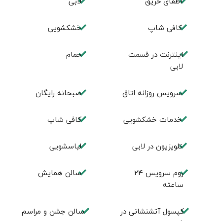
اطفای حریق
لابی
کافی شاپ
خشکشویی
اینترنت در قسمت
حمام
لابی
سرویس روزانه اتاق
صبحانه رایگان
خدمات خشکشویی
كافی شاپ
تلویزیون در لابی
لباسشویی
روم سرويس 24
سالن همايش
ساعته
کپسول آتشنشانی در
سالن جشن و مراسم