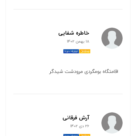
خاطره شفایی
18 بهمن 1402
اقامتگاه بومگردی مرودشت شیدگر
آرش فرقانی
26 دی 1402