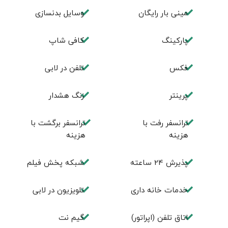
مینی بار رایگان
وسایل بدنسازی
پاركينگ
كافی شاپ
فكس
تلفن در لابی
پرینتر
زنگ هشدار
ترانسفر رفت با
ترانسفر برگشت با
هزینه
هزینه
پذیرش 24 ساعته
شبکه پخش فیلم
خدمات خانه داری
تلویزیون در لابی
اتاق تلفن (اپراتور)
گیم نت