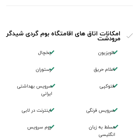
امکانات اتاق های اقامتگاه بوم گردی شیدگر
مرودشت
تلویزیون
یخچال
اعلام حریق
رستوران
فتوکپی
سرویس بهداشتی
ایرانی
سرویس فرنگی
اينترنت در لابی
مسلط به زبان
روم سرويس
انگليسی