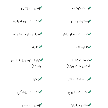
پارک کودک
زمین ورزشی
رستوران بام
خدمات تهيه بليط
خدمات بیدار باش
مینی بار با هزینه
كتابخانه
آتلیه
خدمات CIP
کرایه اتومبیل (بدون
(تشریفات ویژه)
راننده)
چايخانه سنتی
جكوزی
خدمات باربري
خدمات پزشكي
سالن بيليارد
زمين تنيس