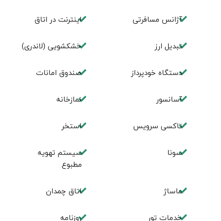
آژانس مسافرتی
اينترنت در اتاق
تبديل ارز
خشکشویی (لاندری)
دستگاه خودپرداز
صندوق امانات
آسانسور
نمازخانه
تاکسی سرویس
استخر
سونا
سیستم تهویه
مطبوع
ماساژ
اتاق چمدان
خدمات تور
روزنامه