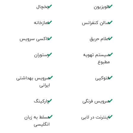
تلویزیون
یخچال
سالن کنفرانس
نمازخانه
اعلام حریق
تاکسی سرویس
سیستم تهویه
رستوران
مطبوع
فتوکپی
سرویس بهداشتی
ایرانی
سرویس فرنگی
پاركينگ
اينترنت در لابی
مسلط به زبان
انگليسی