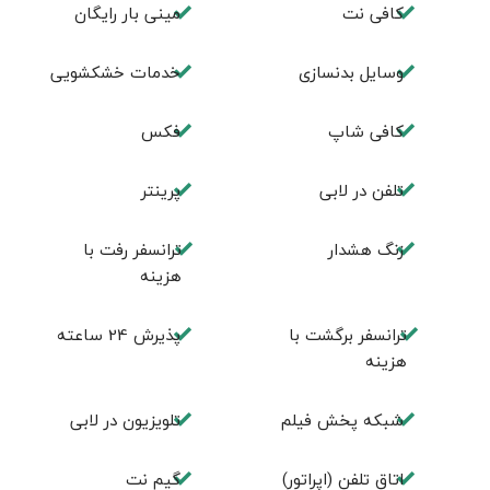
کافی نت
مینی بار رایگان
وسایل بدنسازی
خدمات خشکشویی
كافی شاپ
فكس
تلفن در لابی
پرینتر
زنگ هشدار
ترانسفر رفت با
هزینه
ترانسفر برگشت با
پذیرش 24 ساعته
هزینه
شبکه پخش فیلم
تلویزیون در لابی
اتاق تلفن (اپراتور)
گیم نت