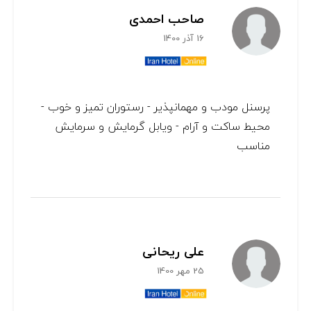
صاحب احمدی
16 آذر 1400
پرسنل مودب و مهمانپذير - رستوران تميز و خوب -
محيط ساكت و آرام - ويابل گرمايش و سرمايش
مناسب
علی ریحانی
25 مهر 1400