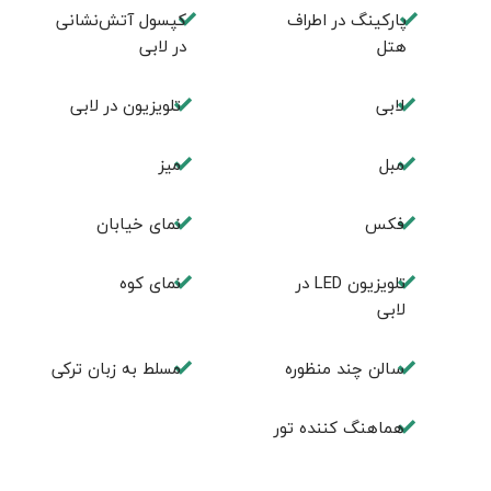
پارکینگ در اطراف
کپسول آتش‌نشانی
هتل
در لابی
لابی
تلويزيون در لابی
مبل
ميز
فكس
نمای خیابان
تلويزيون LED در
نمای کوه
لابی
سالن چند منظوره
مسلط به زبان ترکی
هماهنگ کننده تور