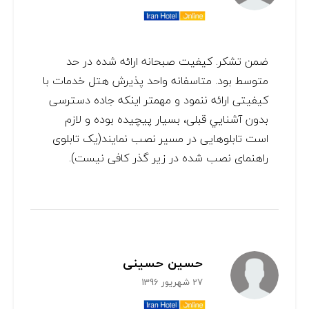
ضمن تشکر. کيفيت صبحانه ارائه شده در حد
متوسط بود. متاسفانه واحد پذيرش هتل خدمات با
کيفيتی ارائه ننمود و مهمتر اينکه جاده دسترسی
بدون آشنايي قبلی، بسيار پيچيده بوده و لازم
است تابلوهایی در مسير نصب نمايند(يک تابلوی
راهنمای نصب شده در زير گذر کافی نیست).
حسین حسینی
27 شهریور 1396