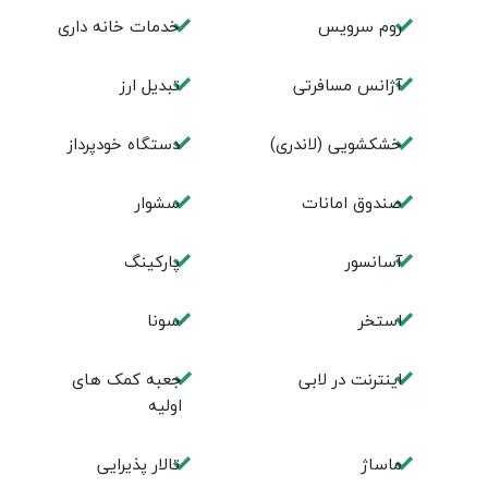
روم سرويس
خدمات خانه داری
آژانس مسافرتی
تبديل ارز
خشکشویی (لاندری)
دستگاه خودپرداز
صندوق امانات
سشوار
آسانسور
پارکینگ
استخر
سونا
اینترنت در لابی
جعبه کمک های
اولیه
ماساژ
تالار پذیرایی