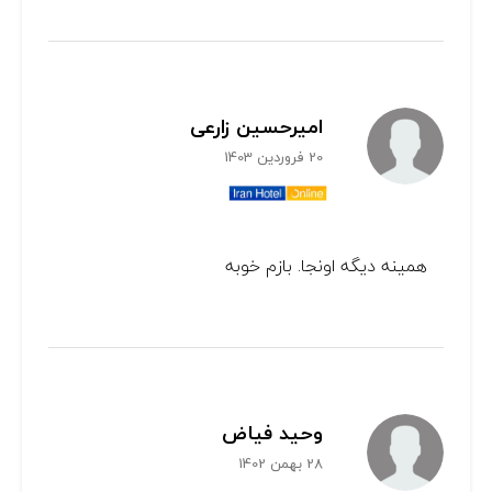
امیرحسین زارعی
20 فروردین 1403
همینه دیگه اونجا. بازم خوبه
وحيد فياض
28 بهمن 1402