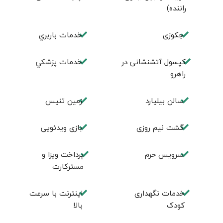
راننده)
جكوزی
خدمات باربري
کپسول آتشنشانی در
خدمات پزشكي
راهرو
سالن بيليارد
زمين تنيس
گشت نیم روزی
بازی ویدئویی
سرویس حرم
پرداخت ویزا و
مسترکارت
خدمات نگهداری
اینترنت با سرعت
کودک
بالا