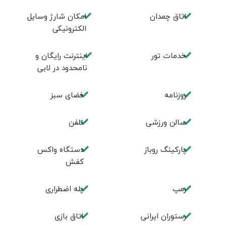
اتاق چمدان
امکان شارژ وسایل
الکترونیکی
خدمات تور
اینترنت رایگان و
نامحدود در لابی
روزنامه
فضای سبز
سالن ورزشی
تلفن
پارکینگ روباز
دستگاه واکس
کفش
رمپ
پله اضطراری
رستوران ایرانی
اتاق بازی