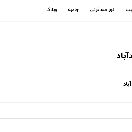
یت
تور مسافرتی
جاذبه
وبلاگ
باد
باد