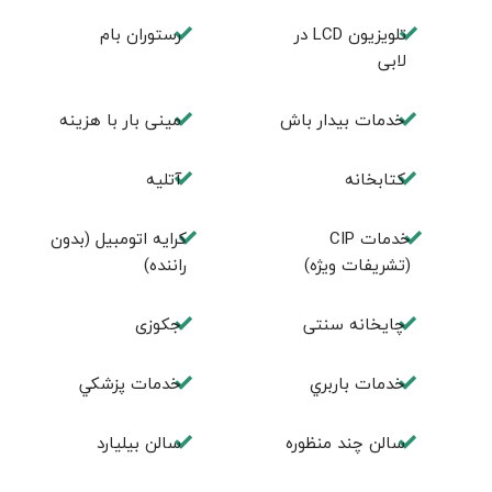
تلويزيون LCD در
رستوران بام
لابی
خدمات بیدار باش
مینی بار با هزینه
كتابخانه
آتلیه
خدمات CIP
کرایه اتومبیل (بدون
(تشریفات ویژه)
راننده)
چايخانه سنتی
جكوزی
خدمات باربري
خدمات پزشكي
سالن چند منظوره
سالن بيليارد