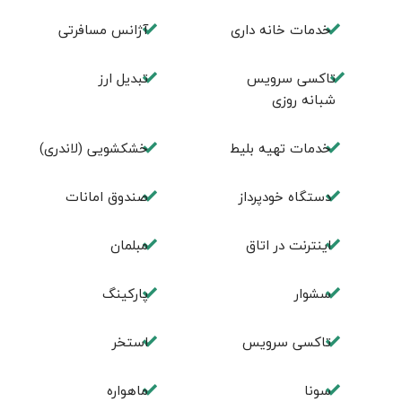
خدمات خانه داری
آژانس مسافرتی
تاکسی سرویس
تبديل ارز
شبانه روزی
خدمات تهيه بليط
خشکشویی (لاندری)
دستگاه خودپرداز
صندوق امانات
اینترنت در اتاق
مبلمان
سشوار
پارکینگ
تاکسی سرویس
استخر
سونا
ماهواره