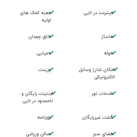
اینترنت در لابی
جعبه کمک های
اولیه
ماساژ
اتاق چمدان
حوله
دمپایی
امکان شارژ وسایل
پرینت
الکترونیکی
خدمات تور
اینترنت رایگان و
نامحدود در لابی
گشت غیررایگان
روزنامه
فضای سبز
سالن ورزشی