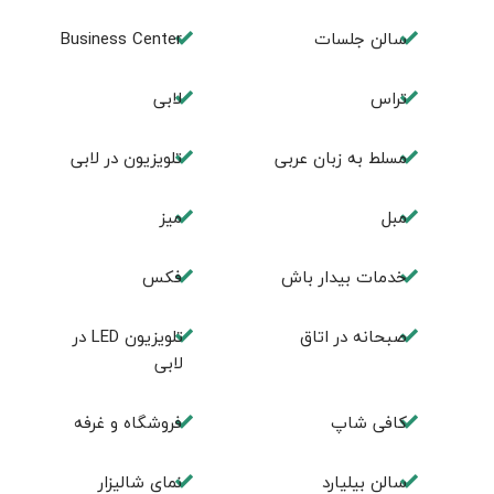
سالن جلسات
Business Center
تراس
لابی
مسلط به زبان عربی
تلويزيون در لابی
مبل
ميز
خدمات بيدار باش
فكس
صبحانه در اتاق
تلويزيون LED در
لابی
كافی شاپ
فروشگاه و غرفه
سالن بيليارد
نمای شالیزار