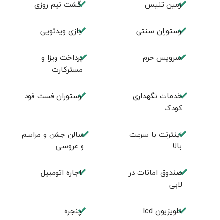
زمين تنيس
گشت نیم روزی
رستوران سنتی
بازی ویدئویی
سرویس حرم
پرداخت ویزا و
مسترکارت
خدمات نگهداری
رستوران فست فود
کودک
اینترنت با سرعت
سالن جشن و مراسم
بالا
و عروسی
صندوق امانات در
اجاره اتومبیل
لابی
تلویزیون lcd
پنجره