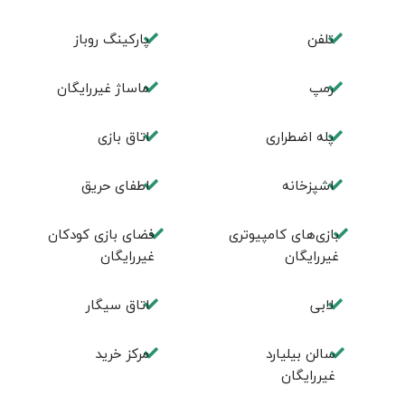
تلفن
پارکینگ روباز
رمپ
ماساژ غیررایگان
پله اضطراری
اتاق بازی
اشپزخانه
اطفای حریق
بازی‌های کامپیوتری
فضای بازی کودکان
غیررایگان
غیررایگان
لابی
اتاق سیگار
سالن بیلیارد
مرکز خرید
غیررایگان