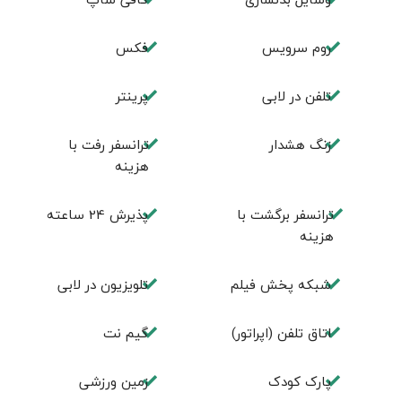
روم سرويس
فكس
تلفن در لابی
پرینتر
زنگ هشدار
ترانسفر رفت با
هزینه
ترانسفر برگشت با
پذیرش 24 ساعته
هزینه
شبکه پخش فیلم
تلویزیون در لابی
اتاق تلفن (اپراتور)
گیم نت
پارک کودک
زمین ورزشی