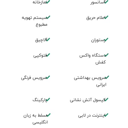
آسانسور
نمازخانه
اعلام حریق
سیستم تهویه
مطبوع
رستوران
آلاچیق
دستگاه واکس
فتوکپی
کفش
سرویس بهداشتی
سرویس فرنگی
ایرانی
کپسول آتش نشانی
پاركينگ
اينترنت در لابی
مسلط به زبان
انگليسی