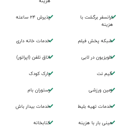
هزینه
ترانسفر برگشت با
پذیرش 24 ساعته
هزینه
شبکه پخش فیلم
خدمات خانه داری
تلویزیون در لابی
اتاق تلفن (اپراتور)
گیم نت
پارک کودک
زمین ورزشی
رستوران بام
خدمات تهيه بليط
خدمات بیدار باش
مینی بار با هزینه
كتابخانه