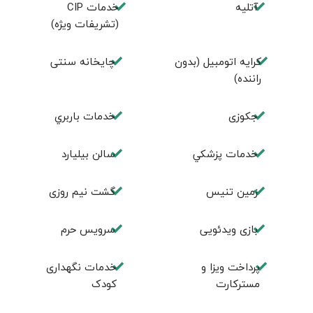
آتلیه
خدمات CIP
(تشریفات ویژه)
کرایه اتومبیل (بدون
چايخانه سنتی
راننده)
جكوزی
خدمات باربري
خدمات پزشكي
سالن بيليارد
زمين تنيس
گشت نیم روزی
بازی ویدئویی
سرویس حرم
پرداخت ویزا و
خدمات نگهداری
مسترکارت
کودک