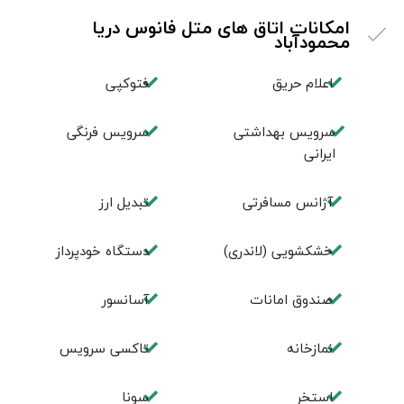
امکانات اتاق های متل فانوس دریا
محمودآباد
اعلام حریق
فتوکپی
سرویس بهداشتی
سرویس فرنگی
ایرانی
آژانس مسافرتی
تبديل ارز
خشکشویی (لاندری)
دستگاه خودپرداز
صندوق امانات
آسانسور
نمازخانه
تاکسی سرویس
استخر
سونا