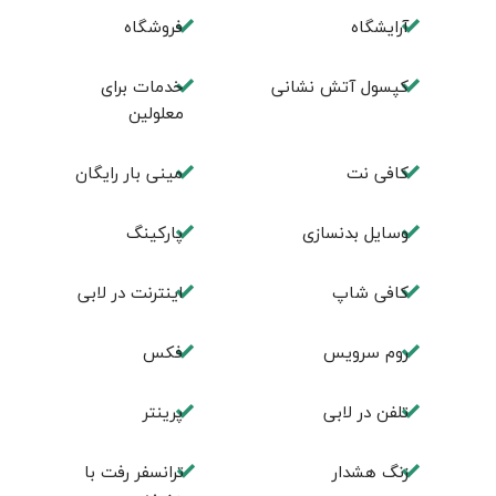
آرایشگاه
فروشگاه
کپسول آتش نشانی
خدمات برای
معلولین
کافی نت
مینی بار رایگان
وسایل بدنسازی
پاركينگ
كافی شاپ
اينترنت در لابی
روم سرويس
فكس
تلفن در لابی
پرینتر
زنگ هشدار
ترانسفر رفت با