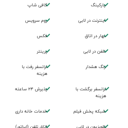
پاركينگ
كافی شاپ
اينترنت در لابی
روم سرويس
نهار در اتاق
فكس
تلفن در لابی
پرینتر
زنگ هشدار
ترانسفر رفت با
هزینه
ترانسفر برگشت با
پذیرش 24 ساعته
هزینه
شبکه پخش فیلم
خدمات خانه داری
تلویزیون در لابی
اتاق تلفن (اپراتور)