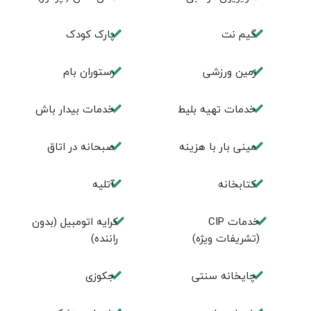
گیم نت
پارک کودک
زمین ورزشی
رستوران بام
خدمات تهيه بليط
خدمات بیدار باش
مینی بار با هزینه
صبحانه در اتاق
كتابخانه
آتلیه
خدمات CIP
کرایه اتومبیل (بدون
(تشریفات ویژه)
راننده)
چايخانه سنتی
جكوزی