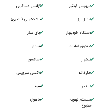
سرویس فرنگی
آژانس مسافرتی
تبديل ارز
خشکشویی (لاندری)
دستگاه خودپرداز
چای ساز
صندوق امانات
مبلمان
سشوار
آسانسور
نمازخانه
تاکسی سرویس
استخر
سونا
سیستم تهویه
ماهواره
مطبوع