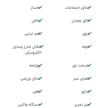
سالن اجتماعات
ماساژ
اتاق چمدان
بالکن
دراور
کمد لباس
حوله
امکان شارژ وسایل
الکترونیکی
خدمات تور
روزنامه
فضای سبز
سالن ورزشی
اباژور
تلفن
میز تحریر
دستگاه واکس