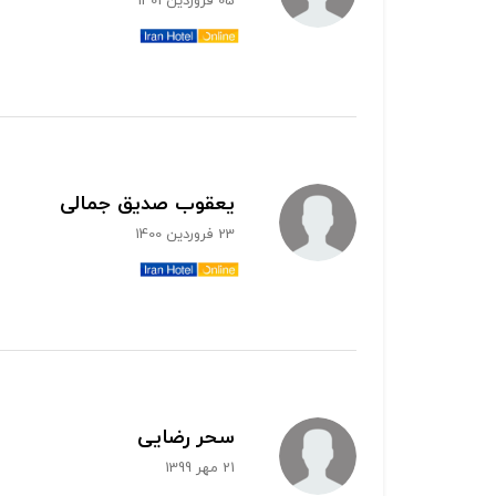
05 فروردین 1401
یعقوب صدیق جمالی
23 فروردین 1400
سحر رضایی
21 مهر 1399