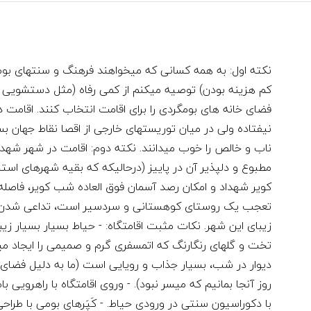
نکته اول: به همه کسانی که میخواهند فرهنگ و سنتهای بومی
کم هزینه بودن) توصیه میکنم از کمی رفاه (مثل دستشویی و
فضای خانه های بومگردی را برای اقامت انتخاب کنند. اقامت در
نیفتاده ولی در میان توریستهای خارجی از اقصا نقاط جهان بس
ناب و خالص را خوب میدانند. نکته دوم: اقامت در شهر شهداد
مطبوع و دلپذیر آن در پاییز (درحالیکه که بقیه شهرهای استان
کویر شهداد و امکان رصد آسمان فوق العاده شب کویر، فاصله
تعجب یک روستای کوهستانی و سردسیر است، تداعی شدن حا
زیبای این شهر. نکات مثبت اقامتگاه: - حیاط بسیار بسیار زی
تخت و گلهای رنگارنگ که اتمسفری گرم و صمیمی را ایجاد میکن
دیوار در شب، بسیار جذاب و رویایی است (ما به دلیل فضای
روز آنجا بمانیم که میسر نبود). - وروی اقامتگاه با راهرویی ب
با دکوراسیون سنتی در ورودی حیاط. - کَپَرهای بومی با طرا