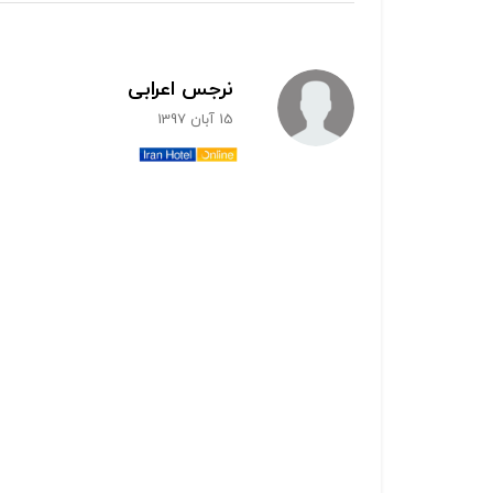
نرجس اعرابی
15 آبان 1397