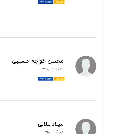
محسن خواجه حسیبی
21 بهمن 1398
میلاد علائی
08 آبان 1398