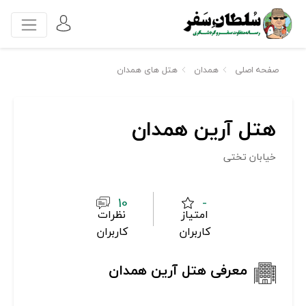
صفحه اصلی
همدان
هتل های همدان
هتل آرین همدان
خیابان تختی
10
-
امتیاز
نظرات
کاربران
کاربران
معرفی هتل آرین همدان