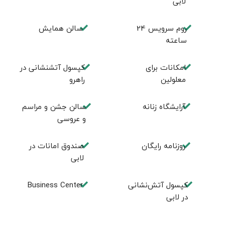
لابی
روم سرويس 24
سالن همايش
ساعته
امكانات برای
کپسول آتشنشانی در
معلولين
راهرو
آرايشگاه زنانه
سالن جشن و مراسم
و عروسی
روزنامه رایگان
صندوق امانات در
لابی
کپسول آتش‌نشانی
Business Center
در لابی