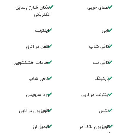
اطفای حریق
امکان شارژ وسایل
الکتریکی
لابی
اینترنت
کافی شاپ
تلفن در اتاق
کافی نت
خدمات خشکشویی
پاركينگ
كافی شاپ
اينترنت در لابی
روم سرويس
فكس
تلویزیون در لابی
تلويزيون LCD در
تبديل ارز