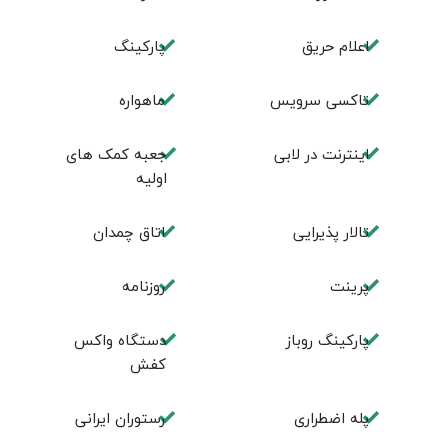
اعلام حریق
پارکینگ
تاکسی سرویس
ماهواره
اینترنت در لابی
جعبه کمک های
اولیه
تالار پذیرایی
اتاق چمدان
پرینت
روزنامه
پارکینگ روباز
دستگاه واکس
کفش
پله اضطراری
رستوران ایرانی