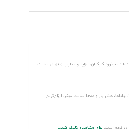
مات، برخورد کارکنان، مزایا و معایب هتل در سایت
سلطان سفر با مقایسه قیمت اقامتگاه بوم گردی هزارچشمه هفشجان بر روی سایت‌های مختلف از جمله اسنپ تریپ، اقامت24، جاباما، هتل یار و ده‌ها سایت دیگر، ارزان‌ترین
وری کرده است.
برای مشاهده کلیک کنید.