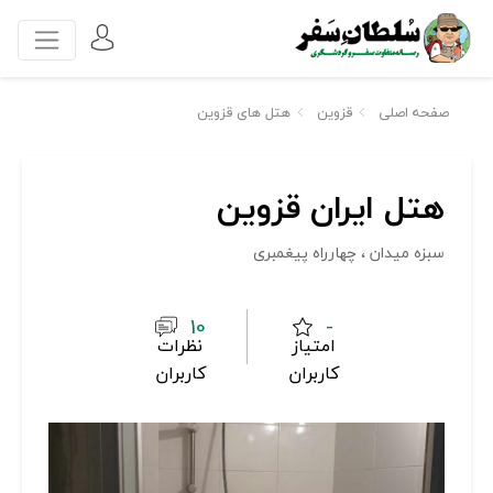
صفحه اصلی
قزوین
هتل های قزوین
هتل ایران قزوین
سبزه میدان ، چهارراه پیغمبری
10
-
امتیاز
نظرات
کاربران
کاربران