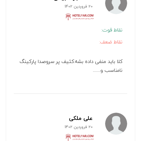
20 فروردین 1402
نقاط قوت:
نقاط ضعف:
کلا باید منفی داده بشه.کثیف پر سروصدا پارکینگ
نامناسب و........
علی ملکی
20 فروردین 1402