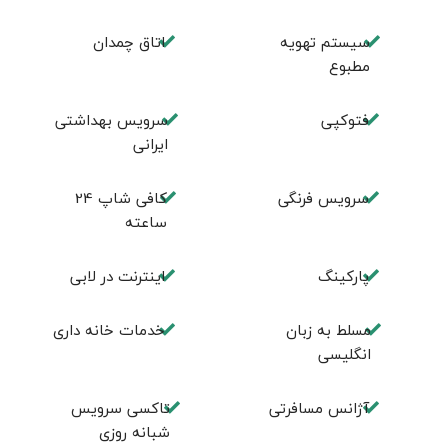
سیستم تهویه
اتاق چمدان
مطبوع
فتوکپی
سرویس بهداشتی
ایرانی
سرویس فرنگی
کافی شاپ 24
ساعته
پاركينگ
اينترنت در لابی
مسلط به زبان
خدمات خانه داری
انگليسی
آژانس مسافرتی
تاکسی سرویس
شبانه روزی