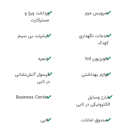
سرویس حرم
پرداخت ویزا و
مسترکارت
خدمات نگهداری
اینترنت بی سیم
کودک
تلویزیون lcd
پنجره
لوازم بهداشتی
کپسول آتش‌نشانی
در لابی
شارژ وسایل
Business Center
الکترونیکی در لابی
صندوق امانات
لابی