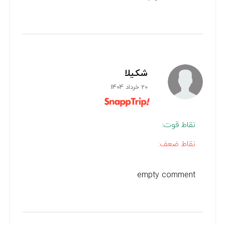
شکیلا
20 خرداد 1404
نقاط قوت:
نقاط ضعف:
empty comment