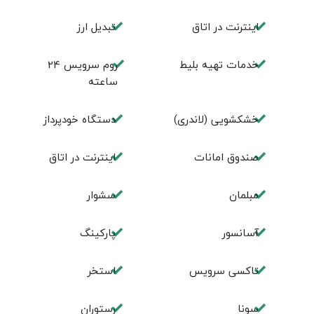
اينترنت در اتاق
تبديل ارز
خدمات تهيه بليط
روم سرويس 24
ساعته
خشکشویی (لاندری)
دستگاه خودپرداز
صندوق امانات
اینترنت در اتاق
مبلمان
سشوار
آسانسور
پارکینگ
تاکسی سرویس
استخر
سونا
رستوران