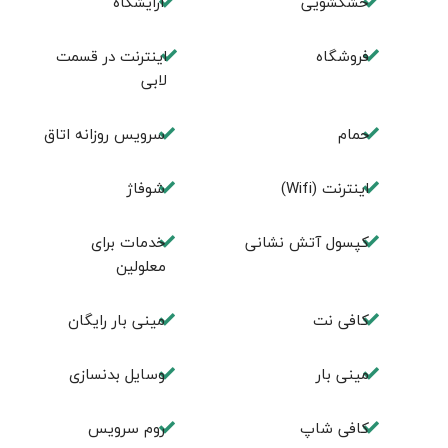
خشکشویی
آرایشگاه
فروشگاه
اینترنت در قسمت
لابی
حمام
سرویس روزانه اتاق
اينترنت (Wifi)
شوفاژ
کپسول آتش نشانی
خدمات برای
معلولین
کافی نت
مینی بار رایگان
مینی بار
وسایل بدنسازی
كافی شاپ
روم سرويس