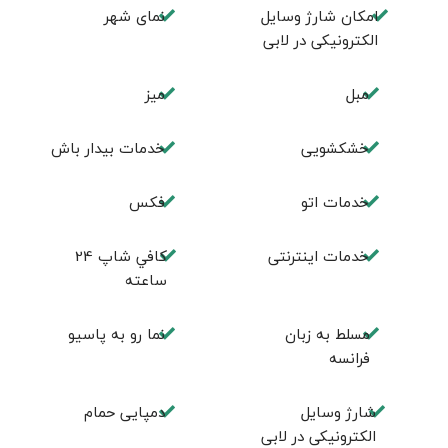
امكان شارژ وسايل
نمای شهر
الكترونيكی در لابی
مبل
ميز
خشکشویی
خدمات بيدار باش
خدمات اتو
فكس
خدمات اینترنتی
كافي شاپ 24
ساعته
مسلط به زبان
نما رو به پاسیو
فرانسه
شارژ وسایل
دمپایی حمام
الکترونیکی در لابی