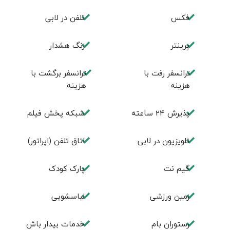
فكس
تلفن در لابی
پرینتر
زنگ هشدار
ترانسفر رفت با
ترانسفر برگشت با
هزینه
هزینه
پذیرش 24 ساعته
شبکه پخش فیلم
تلویزیون در لابی
اتاق تلفن (اپراتور)
گیم نت
پارک کودک
زمین ورزشی
لباسشویی
رستوران بام
خدمات بیدار باش