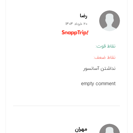
رضا
20 خرداد 1404
نقاط قوت:
نقاط ضعف:
نداشتن آسانسور
empty comment
مهران