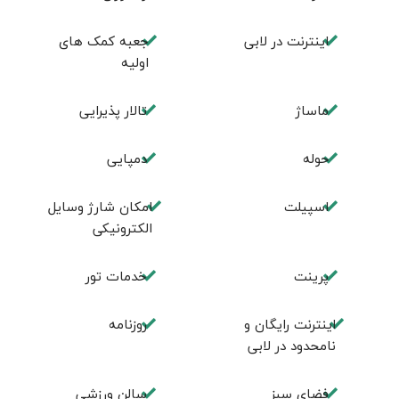
اینترنت در لابی
جعبه کمک های
اولیه
ماساژ
تالار پذیرایی
حوله
دمپایی
اسپیلت
امکان شارژ وسایل
الکترونیکی
پرینت
خدمات تور
اینترنت رایگان و
روزنامه
نامحدود در لابی
فضای سبز
سالن ورزشی