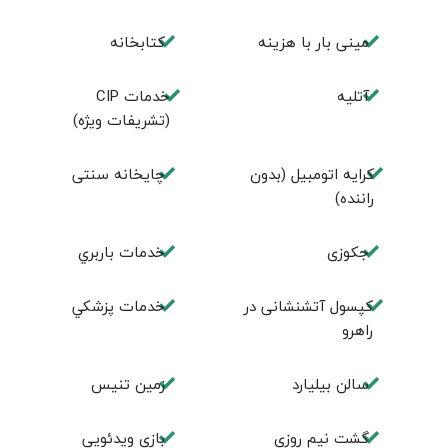
مینی بار با هزینه
كتابخانه
آتلیه
خدمات CIP
(تشریفات ویژه)
کرایه اتومبیل (بدون
چايخانه سنتی
راننده)
جكوزی
خدمات باربري
کپسول آتشنشانی در
خدمات پزشكي
راهرو
سالن بيليارد
زمين تنيس
گشت نیم روزی
بازی ویدئویی