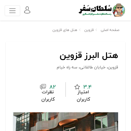
صفحه اصلی
قزوین
هتل های قزوین
هتل البرز قزوین
قزوین، خیابان طالقانی، سه راه خیام
82
3.4
امتیاز
نظرات
کاربران
کاربران