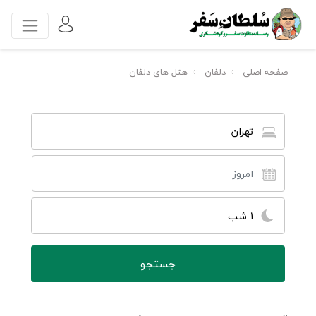
صفحه اصلی
دلفان
هتل های دلفان
تهران
1 شب