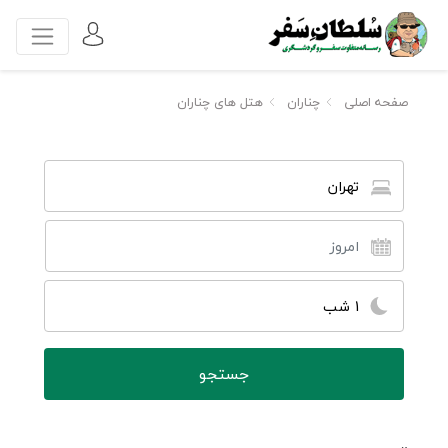
صفحه اصلی
چناران
هتل های چناران
تهران
1 شب