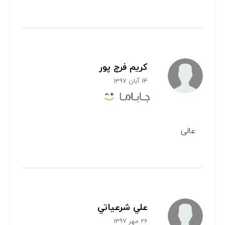
کریم فرج پور
14 آبان 1397
عالی
علي شرعياتي
26 مهر 1397