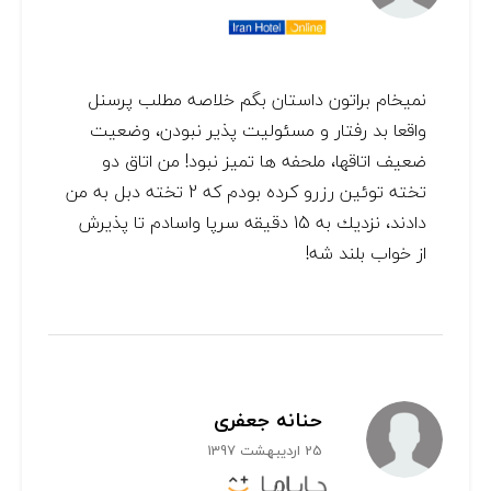
نميخام براتون داستان بگم خلاصه مطلب پرسنل
واقعا بد رفتار و مسئولیت پذیر نبودن، وضعيت
ضعيف اتاقها، ملحفه ها تمیز نبود! من اتاق دو
تخته توئین رزرو کرده بودم که 2 تخته دبل به من
دادند، نزديك به 15 دقيقه سرپا واسادم تا پذيرش
از خواب بلند شه!
حنانه جعفری
25 اردیبهشت 1397