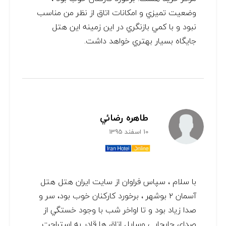
وضعيت تميزي و امكانات اتاق از نظر من مناسب
نبود و با كمي بازنگري در اين زمينه اين هتل
جايگاه بسيار بهتري خواهد داشت.
طاهره رضائي
10 اسفند 1395
با سلام ، سپاس فراوان از سايت ايران هتل هتل
آسمان ٢ بوشهر ، برخورد كاركنان خوب بود، سر و
صدا زياد بود و تا اواخر شب با وجود خستگي از
صداي جابجايي وسايل اتاق ها قادر به استراحت