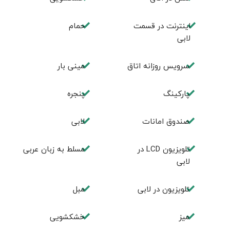
اینترنت در قسمت
حمام
لابی
سرویس روزانه اتاق
مینی بار
پاركينگ
پنجره
صندوق امانات
لابی
تلويزيون LCD در
مسلط به زبان عربی
لابی
تلويزيون در لابی
مبل
ميز
خشکشویی