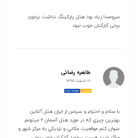
سروصدا زياد بود هتل پاركينگ نداشت برخورد
برخى كاركنان خوب نبود
طاهره رضائی
21 اسفند 1395
با سلام و احترام و سپاس از ايران هتل آنلاين
بهترين چيزي كه در مورد هتل آسمان ٢ ميتونم
عنوان كنم موقعيت مكاني و نزديكي به مركز شهر و
مراكز خريد هست. برخورد كاركنان خوب بود ،