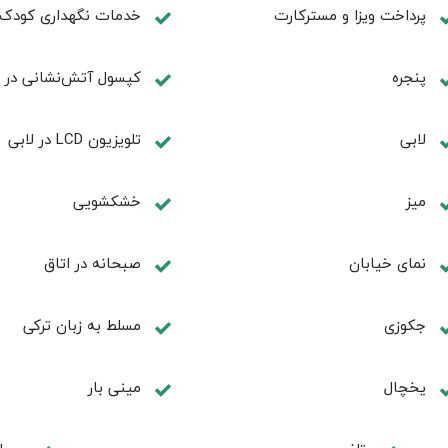
پرداخت ویزا و مسترکارت
خدمات نگهداری کودک
پنجره
کپسول آتش‌نشانی در ل
لابی
تلويزيون LCD در لابی
ميز
خشکشویی
نمای خیابان
صبحانه در اتاق
جكوزی
مسلط به زبان ترکی
یخچال
مینی بار