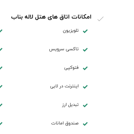
امکانات اتاق های هتل لاله بناب
تلویزیون
تاکسی سرویس
فتوکپی
اينترنت در لابی
تبديل ارز
صندوق امانات