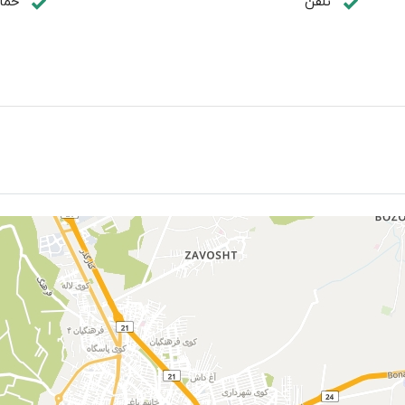
تلفن
حما