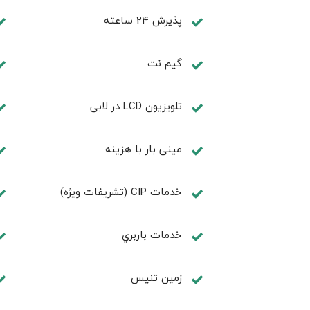
پذیرش 24 ساعته
گیم نت
تلويزيون LCD در لابی
مینی بار با هزینه
خدمات CIP (تشریفات ویژه)
خدمات باربري
زمين تنيس