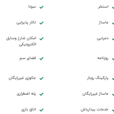
استخر
سونا
ماساژ
تالار پذیرایی
دمپایی
امکان شارژ وسایل
الکترونیکی
روزنامه
فضای سبز
پارکینگ روباز
جکوزی غیررایگان
ماساژ غیررایگان
پله اضطراری
خدمات بیدارباش
اتاق بازی