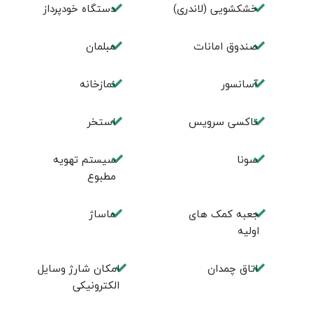
خشکشویی (لاندری)
دستگاه خودپرداز
صندوق امانات
مبلمان
آسانسور
نمازخانه
تاکسی سرویس
استخر
سونا
سیستم تهویه
مطبوع
جعبه کمک های
ماساژ
اولیه
اتاق چمدان
امکان شارژ وسایل
الکترونیکی