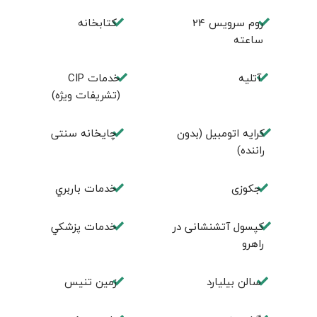
روم سرويس 24
كتابخانه
ساعته
آتلیه
خدمات CIP
(تشریفات ویژه)
کرایه اتومبیل (بدون
چايخانه سنتی
راننده)
جكوزی
خدمات باربري
کپسول آتشنشانی در
خدمات پزشكي
راهرو
سالن بيليارد
زمين تنيس