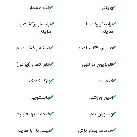
پرینتر
زنگ هشدار
ترانسفر رفت با
ترانسفر برگشت با
هزینه
هزینه
پذیرش 24 ساعته
شبکه پخش فیلم
تلویزیون در لابی
اتاق تلفن (اپراتور)
گیم نت
پارک کودک
زمین ورزشی
لباسشویی
رستوران بام
خدمات تهيه بليط
خدمات بیدار باش
مینی بار با هزینه