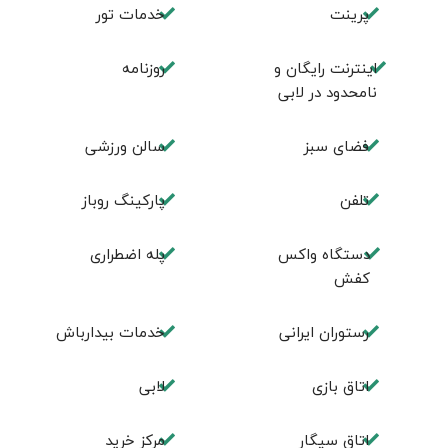
پرینت
خدمات تور
اینترنت رایگان و
روزنامه
نامحدود در لابی
فضای سبز
سالن ورزشی
تلفن
پارکینگ روباز
دستگاه واکس
پله اضطراری
کفش
رستوران ایرانی
خدمات بیدارباش
اتاق بازی
لابی
اتاق سیگار
مرکز خرید