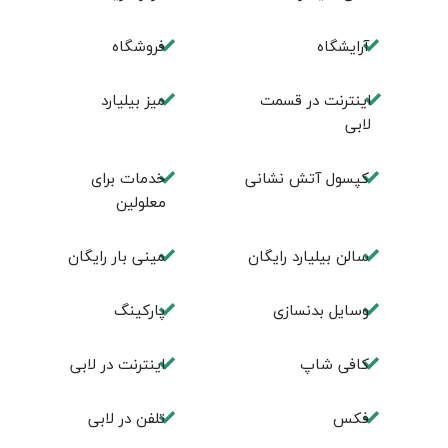
آرایشگاه
فروشگاه
اینترنت در قسمت
میز بیلیارد
لابی
کپسول آتش نشانی
خدمات برای
معلولین
سالن بیلیارد رایگان
مینی بار رایگان
وسایل بدنسازی
پاركينگ
كافی شاپ
اينترنت در لابی
فكس
تلفن در لابی